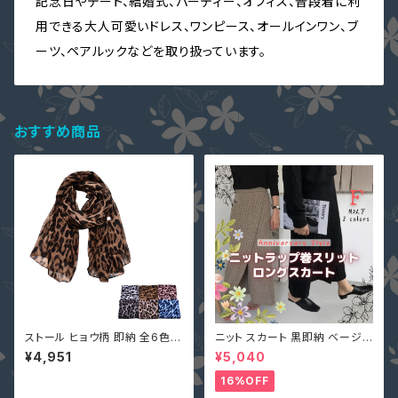
記念日やデート、結婚式、パーティー、オフィス、普段着に利
用できる大人可愛いドレス、ワンピース、オールインワン、ブ
ーツ、ペアルックなどを取り扱っています。
おすすめ商品
ストール ヒョウ柄 即納 全6色
ニット スカート 黒即納 ベージュ
豹柄 レオパード 大判 ビスコー
フリー スリット ボトムス 個性的
¥4,951
¥5,040
ス ショール マフラー スカーフ 9
美脚 ウエストゴム 90010426
24250
ロングスカート リブ編み 巻きス
16%OFF
カート風 ラップ