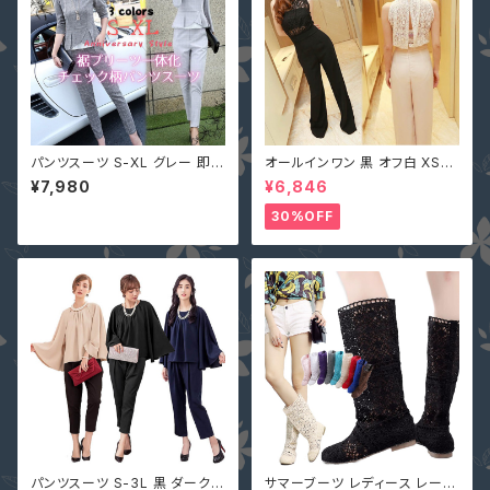
パンツスーツ S-XL グレー 即納
オールインワン 黒 オフ白 XS-X
水色 上下セット セットアップ チ
L 即納 パンツドレス 襟ビジュー
¥7,980
¥6,846
ェック柄 スリム 52042 プリー
フェイクパール レース シースル
ツ レディース フォーマル 長袖
ー ホルターネック 背中開き オ
30%OFF
秋服 入学式
フホワイト 無地 2161366
パンツスーツ S-3L 黒 ダークベ
サマーブーツ レディース レース