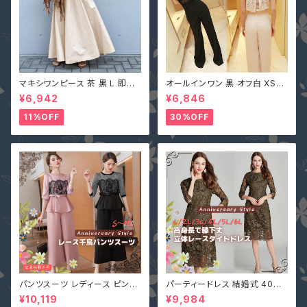
マキシワンピース 茶 黒 L 即納
オールインワン 黒 オフ白 XS-X
オフベージュレディース Vネック
L 即納 パンツドレス 襟ビジュー
¥6,942
¥6,846
nclq496 ロング ギャザー フレ
フェイクパール レース シースル
アー ノースリーブ 夏 森ガール
ー ホルターネック 背中開き オ
11%OFF
30%OFF
袖なし
フホワイト 無地 2161366
パンツスーツ レディース ピンク
パーティードレス 結婚式 40代
2L (L寄り) 3L 即納 S M L 4L
大きいサイズ オリーブ L(S寄り
¥10,119
¥9,984
黒 XZ-X99616 レース 七分袖
M) 5L 即納 2L 3L 4L 6L MD