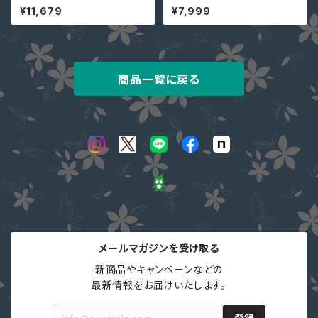
ージュ ネイビー 結婚式 パンツ
ロング 即納 夏ブーツ 夏フェス
¥11,679
¥7,999
ドレス ぽっちゃり 4way 一部即
ミドルブーツ ハーフブーツ ぺた
納 大きいサイズ セットアップ パ
んこ 12色7サイズ 大きいサイズ
ーティドレス YJ-881516 ケー
黒 白 ベージュ 茶 グレー Ihx-4
プ 二の腕カバー
17 送料無料
商品一覧に戻る
メールマガジンを受け取る
新商品やキャンペーンなどの

最新情報をお届けいたします。