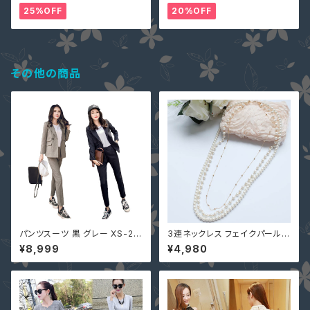
ガウチョパンツ ペプラム リボン
-1164467 袖あり 七分袖 花柄
25%OFF
20%OFF
刺繍 総レース ワンピース タイ
ト Aライン 春
その他の商品
パンツスーツ 黒 グレー XS-2X
3連ネックレス フェイクパール
L 一部即納 セットアップ 長袖 テ
結婚式 パーティー 入学式 入園
¥8,999
¥4,980
ーラードジャケット ＋ 七分丈パ
式 卒業式 卒園式 YJ-L0016
ンツ 上下セット ツーピース 265
アクセサリー フォーマル レディ
32 レディース 服 秋服 服装
ース