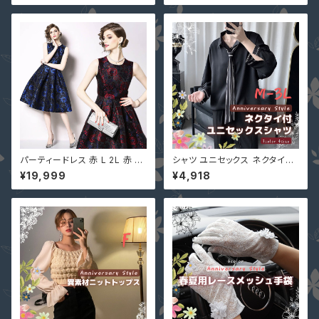
パーティードレス 赤 L 2L 赤 S
シャツ ユニセックス ネクタイ付
M ジャガード織 MD-S162296
メンズ レディース 男女兼用 黒
¥19,999
¥4,918
大きいサイズ パーティー 披露宴
M L 2L 3L 即納 トップス 51116
発表会 演奏会 花柄 ノースリー
65 ワイシャツ ラグランスリーブ
ブ ワンピース
七分袖 グレー 白