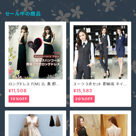
的 カットソー ブラック
セール中の商品
ロングドレス F(M) 2L 黒 即納
スーツ 3点セット 即納有 ネイビ
マキシワンピース キャバ嬢 パー
ー グレー S M L 2L 3L 4L 大
¥11,508
¥15,583
ティードレス スパンコール 二次
きいサイズ パンツ or スカート＋
会 大きいサイズ YJ-6536 レデ
ジャケット＋ベスト ストライプ X
10%OFF
20%OFF
ィース 背中開き ノースリーブ イ
Z-X10083
ブニングドレス