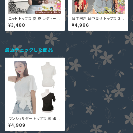
ニット トップス 春 夏 レディース
背中開き 背中見せ トップス 3色
背中開き 黒 赤 即納 F 白 紫 水
黒 白 即納 赤 予約 バックオー
¥3,488
¥4,986
色 オレンジ Tシャツ 9001230
プン バックリボン 薄手ニット 五
6 Vネック カットソー 半袖 無地
分袖 9002253 春夏 カットソー
個性的 シンプル ナチュラル ショ
ニットソー Tシャツ 半袖 10代 2
ート丈
0代
最近チェックした商品
ワンショルダー トップス 黒 即納
半袖 Ｔシャツ リボン オフショル
¥4,989
ダー スリム 無地 シンプル 216
9556 ナチュラル 服 服装 個性