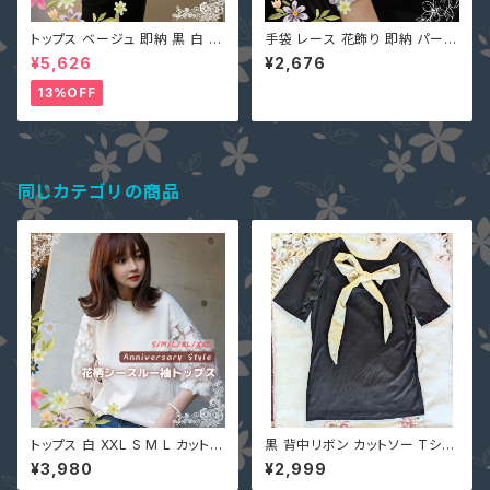
トップス ベージュ 即納 黒 白 ピ
手袋 レース 花飾り 即納 パープ
ンク ニット 切替 シャーリング
ル 6カラー メッシュ スマホ対応
¥5,626
¥2,676
異素材 2318596 大人可愛い
タッチパネル対応 紫外線対策
長袖 無地 個性的 デコルテ ショ
日焼け対策 滑り止め ST-1010
13%OFF
ート丈 ボートネック オフショル
6 自転車UVカット クリックポス
ダー
ト発送
同じカテゴリの商品
トップス 白 XXL S M L カットソ
黒 背中リボン カットソー Tシャ
ー Tシャツ 刺繍 シャツ 80401
ツ 夏 トップス 90014746 薄手
¥3,980
¥2,999
56 丸首 花柄 レース 透け感 七
半袖 新品