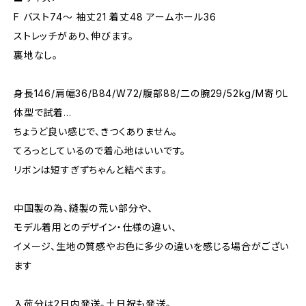
F バスト74～ 袖丈21 着丈48 アームホール36
ストレッチがあり、伸びます。
裏地なし。
身長146/肩幅36/B84/W72/腹部88/二の腕29/52kg/M寄りL
体型で試着…
ちょうど良い感じで、きつくありません。
てろっとしているので着心地はいいです。
リボンは短すぎずちゃんと結べます。
中国製の為、縫製の荒い部分や、
モデル着用とのデザイン・仕様の違い、
イメージ、生地の質感やお色に多少の違いを感じる場合がござい
ます
入荷分は2日内発送。土日祝も発送。