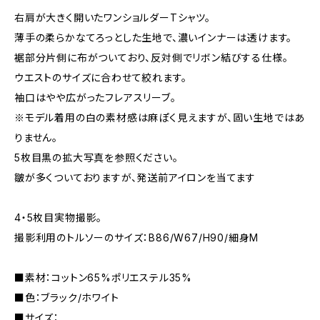
右肩が大きく開いたワンショルダーTシャツ。
薄手の柔らかなてろっとした生地で、濃いインナーは透けます。
裾部分片側に布がついており、反対側でリボン結びする仕様。
ウエストのサイズに合わせて絞れます。
袖口はやや広がったフレアスリーブ。
※モデル着用の白の素材感は麻ぽく見えますが、固い生地ではあ
りません。
5枚目黒の拡大写真を参照ください。
皺が多くついておりますが、発送前アイロンを当てます
4・5枚目実物撮影。
撮影利用のトルソーのサイズ：B86/W67/H90/細身M
■素材：コットン65%ポリエステル35%
■色：ブラック/ホワイト
■サイズ：