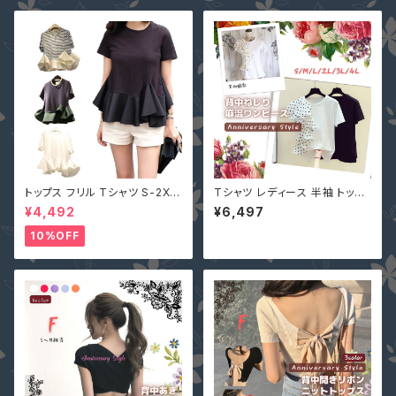
分袖 シースルー袖 レディース
トップス フリル Tシャツ S-2XL
Tシャツ レディース 半袖 トップ
黒 白 半袖 即納 切替 ラウンド
ス フリル 水玉 白 M 即納 黒 丸
¥4,492
¥6,497
ネック 2040396 丸首 無地 フ
首 ドット柄 2434466 夏 カジ
ァッション sweet系 服 服装 レ
ュアル アシンメトリー
10%OFF
ディース