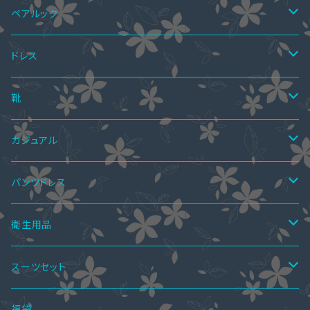
ペアルック
ペアTシャツ
ドレス
ペアTシャツ&ワンピース
ペアニット
ワンピース
靴
ミニドレス
ペア上下セット
ツーピース
サマーブーツ
カジュアル
ミディアムドレス
スカートスーツ
ニーハイブーツ
ペア水着
ボレロ・ショール
秋ブーツ
ワンピース
パンツドレス
ミモレ丈ドレス
パンツスーツ
ロングブーツ
ニーハイブーツ
オールインワン
ペアインナー
パンツドレス
サンダル
ツーピース
セットアップ
衛生用品
マキシ丈ドレス
ワンピーススーツ
ハーフブーツ
ロングブーツ
サロペットスカート
ペアシャツ
パーティーバッグ
レインブーツ
トップス
オールインワン
手袋
スーツセット
オールインワン・パンツドレス
ショートブーツ・ブーティー
ハーフブーツ
カーディガン
ペアシャツ＆ワンピ
ブラウス
パンプス
ボトムス
4点セット
福袋