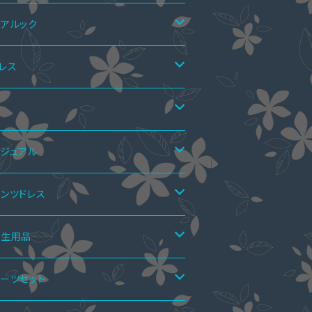
アルック
アTシャツ
レス
アTシャツ&ワンピース
アニット
ンピース
靴
ニドレス
ア上下セット
ーピース
マーブーツ
ジュアル
ディアムドレス
カートスーツ
ーハイブーツ
ペア水着
レロ・ショール
秋ブーツ
ンピース
ンツドレス
モレ丈ドレス
ンツスーツ
ングブーツ
ーハイブーツ
ールインワン
アインナー
ンツドレス
ンダル
ーピース
ットアップ
衛生用品
キシ丈ドレス
ンピーススーツ
ーフブーツ
ングブーツ
ロペットスカート
アシャツ
ーティーバッグ
インブーツ
ップス
ールインワン
手袋
ーツセット
ールインワン・パンツドレス
ョートブーツ・ブーティー