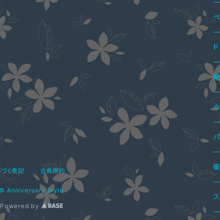
ペ
ペ
ド
ペ
ペ
ワ
ミ
ペ
ツ
サ
カ
ミ
ス
ニ
ボ
ワ
パ
ミ
パ
ロ
ニ
オ
ペ
パ
サ
ツ
セ
づく表記
会員規約
マ
© Anniversary Style
ワ
ハ
ロ
サ
ペ
パ
レ
ト
オ
ス
Powered by
オ
シ