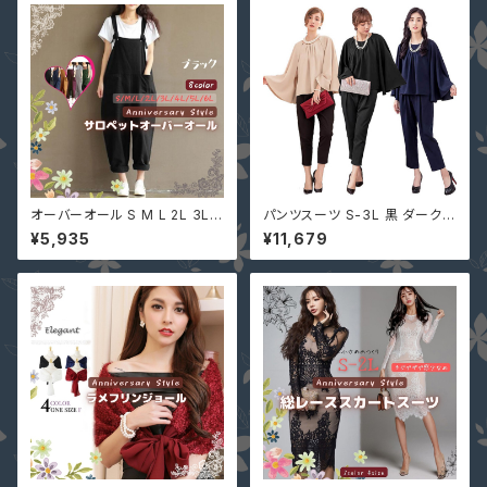
オーバーオール S M L 2L 3L 4
パンツスーツ S-3L 黒 ダークベ
L 5L 8色 黒 即納 有 ぽっちゃり
ージュ ネイビー 結婚式 パンツ
¥5,935
¥11,679
大きいサイズ pl367 オールイン
ドレス ぽっちゃり 4way 一部即
ワン レディース サロペット パン
納 大きいサイズ セットアップ パ
ツ ゆったり カジュアル
ーティドレス YJ-881516 ケー
プ 二の腕カバー