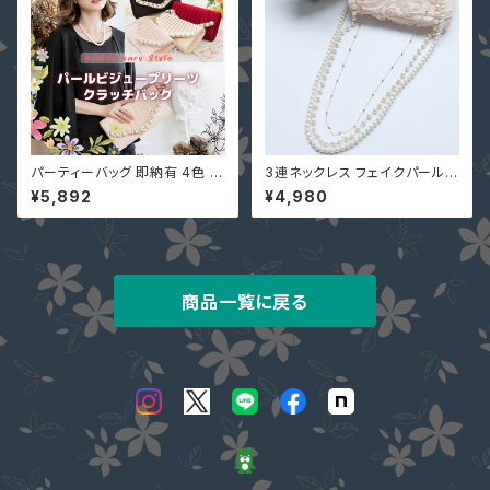
パーティーバッグ 即納有 4色 大
3連ネックレス フェイクパール
きめバッグ パーティバッグ レディ
結婚式 パーティー 入学式 入園
¥5,892
¥4,980
ースバッグ クラッチバッグ YJ-B
式 卒業式 卒園式 YJ-L0016
55166 3WAY ベージュ ブラッ
アクセサリー フォーマル レディ
ク 黒 ピンク ワインレッド 赤
ース
商品一覧に戻る