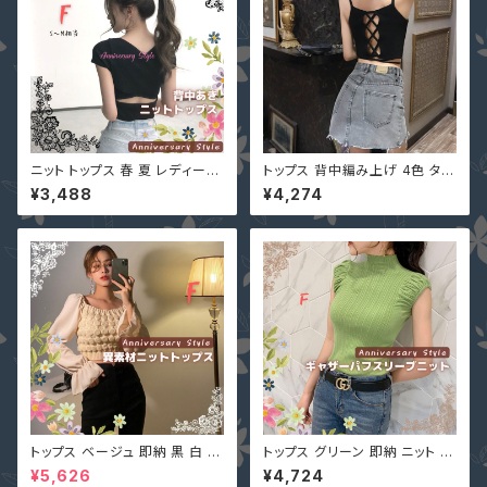
ニット トップス 春 夏 レディース
トップス 背中編み上げ 4色 タン
背中開き 黒 赤 即納 F 白 紫 水
クトップ 黒 白 赤 黄色 背中開き
¥3,488
¥4,274
色 オレンジ Tシャツ 9001230
ショート丈 2422406 キャミソ
6 Vネック カットソー 半袖 無地
ール へそ出し
個性的 シンプル ナチュラル ショ
ート丈
トップス ベージュ 即納 黒 白 ピ
トップス グリーン 即納 ニット タ
ンク ニット 切替 シャーリング
ンクトップ ニットベスト シャーリ
¥5,626
¥4,724
異素材 2318596 大人可愛い
ング 2271726 切り替え スリム