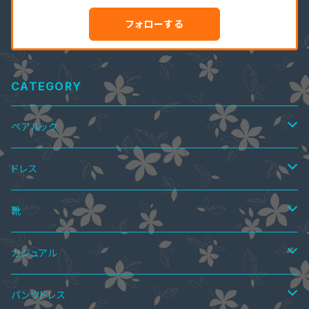
フォローする
CATEGORY
ペアルック
ペアTシャツ
ドレス
ペアTシャツ&ワンピース
ペアニット
ワンピース
靴
ミニドレス
ペア上下セット
ツーピース
サマーブーツ
カジュアル
ミディアムドレス
スカートスーツ
ニーハイブーツ
ペア水着
ボレロ・ショール
秋ブーツ
ワンピース
パンツドレス