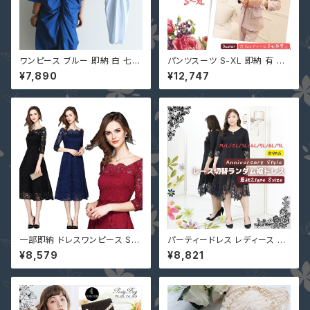
ワンピース ブルー 即納 白 七分
パンツスーツ S-XL 即納 有 ピ
袖 背中開き ねじり ロング 綿 コ
ンクチェック 黒 ネイビーストラ
¥7,890
¥12,747
ットン ホワイト ブルー F u9301
イプ セットアップ 長袖ジャケット
6 バックシャン バックツイスト
＋パンツ 韓国ファッション 上下
春 夏 服 青
セット ツーピース u97456
一部即納 ドレスワンピース S-4
パーティードレス レディース 40
L ネイビー 黒 赤 ミモレ 総レー
代 50代 即納 3L 4L 5L 6L 7L
¥8,579
¥8,821
ス ぽっちゃり 大きいサイズ 七分
2type 大きいサイズ QD-8065
袖 花柄 LM-81256
6 レース 切替 ワンピース 黒