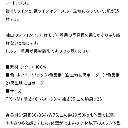
ットトップス。
襟ぐりラインと、裾ラインはシースルー生地になっていて、肌が透
けます。
袖口のシフォンフリルはモデル着用の写真程の柔らかふりふり感
はないと感じます。
トルソー着用が実物撮影ですので参照ください
■素材：アクリル100%
■色：ホワイト/ブラック/色品番1（白生地に黒ボーダー）/色品番
2（黒生地に白ボーダー
■サイズ：
F(S～M) 着丈46 バスト68～ 袖丈35 二の腕周り26
身長146/肩幅36/B84/W75/二の腕29/53kg/L体型で試着…
ややきつめと感じました。体型がでますので、M以下のスリム体型