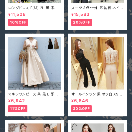
ロングドレス F(M) 2L 黒 即納
スーツ 3点セット 即納有 ネイビ
マキシワンピース キャバ嬢 パー
ー グレー S M L 2L 3L 4L 大
¥11,508
¥15,583
ティードレス スパンコール 二次
きいサイズ パンツ or スカート＋
会 大きいサイズ YJ-6536 レデ
ジャケット＋ベスト ストライプ X
10%OFF
20%OFF
ィース 背中開き ノースリーブ イ
Z-X10083
ブニングドレス
マキシワンピース 茶 黒 L 即納
オールインワン 黒 オフ白 XS-X
オフベージュレディース Vネック
L 即納 パンツドレス 襟ビジュー
¥6,942
¥6,846
nclq496 ロング ギャザー フレ
フェイクパール レース シースル
アー ノースリーブ 夏 森ガール
ー ホルターネック 背中開き オ
11%OFF
30%OFF
袖なし
フホワイト 無地 2161366