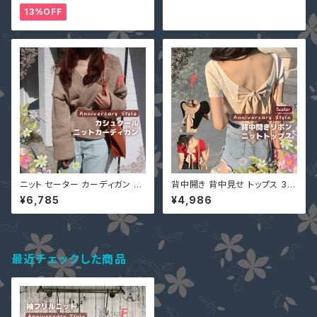
長袖 無地 個性的 デコルテ ショ
着痩せ カットソー 無地 シンプル
13%OFF
ート丈 ボートネック オフショル
服 服装 個性的
ダー
ニット セーター カーディガン ベ
背中開き 背中見せ トップス 3色
ージュ 即納 カシュクール 234
黒 白 即納 赤 予約 バックオー
¥6,785
¥4,986
0986 Vネック 無地 レディース
プン バックリボン 薄手ニット 五
トップス
分袖 9002253 春夏 カットソー
ニットソー Tシャツ 半袖 10代 2
0代
最近チェックした商品