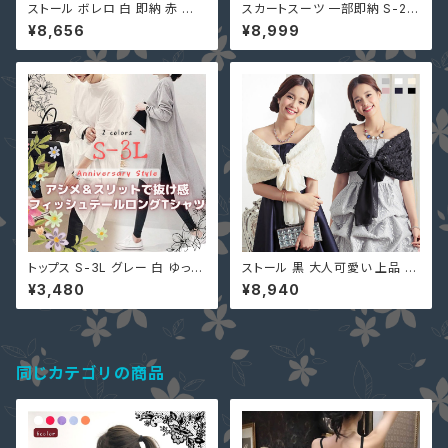
ストール ボレロ 白 即納 赤 黒
スカートスーツ 一部即納 S-2L
ネイビー 結婚式 ラメ フリンジ
黒 白 ツーピース 上下セット 長
¥8,656
¥8,999
上品 パーティー ショール F YJ-
袖 袖あり 2点セット 配カラー u
33986 大人可愛い デートコー
159906 タイト レース セクシー
デ
シースルー 膝丈 ミモレ丈 膝下
丈 結婚式 二次会
トップス S-3L グレー 白 ゆった
ストール 黒 大人可愛い 上品 シ
り 大きいサイズ チュニック ワン
フォン 花柄 レース YJ-33796
¥3,480
¥8,940
ピース 即納 9001047 ロンT
7 カーディガン 肩掛け ショール
シャツ サイドスリット ホワイト
ボレロ 結婚式 ピンク ネイビー
ロングテイル 後ろが長い
同じカテゴリの商品