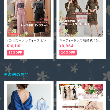
パンツスーツ レディース ピンク
パーティードレス 結婚式 40代
2L (L寄り) 3L 即納 S M L 4L
大きいサイズ オリーブ L(S寄り
¥10,119
¥9,984
黒 XZ-X99616 レース 七分袖
M) 5L 即納 2L 3L 4L 6L MD
ガウチョパンツ ペプラム リボン
-1164467 袖あり 七分袖 花柄
25%OFF
20%OFF
刺繍 総レース ワンピース タイ
ト Aライン 春
その他の商品