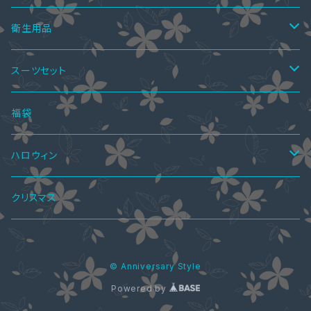
ミモレ丈ドレス
パンツスーツ
ロングブーツ
ニーハイブーツ
オールインワン
ペアインナー
パンツドレス
サンダル
ツーピース
セットアップ
衛生用品
マキシ丈ドレス
ワンピーススーツ
ハーフブーツ
ロングブーツ
サロペットスカート
ペアシャツ
パーティーバッグ
レインブーツ
トップス
オールインワン
手袋
スーツセット
オールインワン・パンツドレス
ショートブーツ・ブーティー
ハーフブーツ
カーディガン
ペアシャツ＆ワンピ
ブラウス
パンプス
ボトムス
4点セット
福袋
ショートブーツ・ブーティー
Tシャツ
レギンス
ペアパーカ
ドレスインナー
ニーハイブーツ
ジャケット
2点セット
ハロウィン
ニット・セーター
スカート
ワンピーススーツ
ペアマフラー
アクセサリー
春ブーツ
オールインワン
3点セット
ロリータ服
クリスマス
パーカー
パンツ
スカートスーツ
ブラストラップ
ペアアクセサリー
ジャケット
水着
5点セット
メイド服
© Anniversary Style
シャツ・ブラウス
ネックレス
ペアリング
ウエディングドレス
コート
Powered by