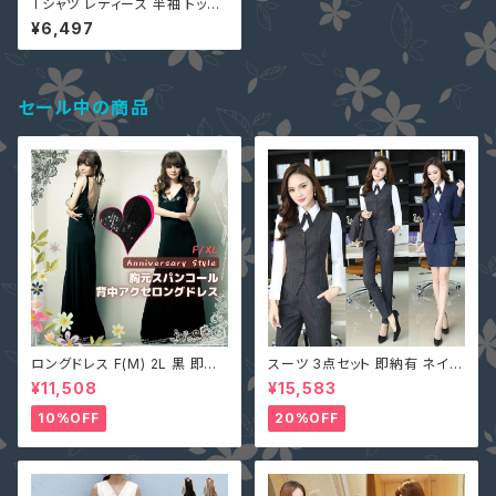
Tシャツ レディース 半袖 トップ
ス フリル 水玉 白 M 即納 黒 丸
¥6,497
首 ドット柄 2434466 夏 カジ
ュアル アシンメトリー
セール中の商品
ロングドレス F(M) 2L 黒 即納
スーツ 3点セット 即納有 ネイビ
マキシワンピース キャバ嬢 パー
ー グレー S M L 2L 3L 4L 大
¥11,508
¥15,583
ティードレス スパンコール 二次
きいサイズ パンツ or スカート＋
会 大きいサイズ YJ-6536 レデ
ジャケット＋ベスト ストライプ X
10%OFF
20%OFF
ィース 背中開き ノースリーブ イ
Z-X10083
ブニングドレス