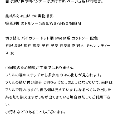
白は濃い色や柄インナーは透けます。ベージュ系無地推奨。
最終5枚は白Mでの実物撮影
撮影利用のトルソー：B86/W67/H90/細身M
切り替え バイカラー ドット柄 sweet系 カットソー 配色
春服 夏服 初春 初夏 早春 早夏 春夏新作 婦人 ギャル レディー
ス 女
中国製のため縫製が丁寧ではありません。
フリルの端のステッチから多少糸のはみ出しが見られます。
フリルの縫い付け部分は切りっぱなしのようになっていて、前側は
フリルで隠れますが、後ろ側は見えています。なるべくはみ出した
糸を切り揃えますが、糸が出てきている場合は切ってご利用下さ
い。
小汚れなどのあることもございます。