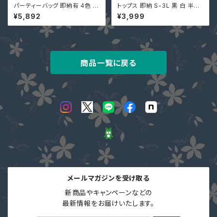
パーティーバッグ 即納有 4色 大
トップス 即納 S-3L 黒 白 半袖
きめバッグ パーティバッグ レディ
長袖 Ｔシャツ オフショルダー ス
¥5,892
¥3,999
ースバッグ クラッチバッグ YJ-B
リム 無地 韓国風 セクシー 724
55166 3WAY ベージュ ブラッ
0206 肩出し カットソー レディ
ク 黒 ピンク ワインレッド 赤
ース ブラック ホワイト 切込み
商品一覧に戻る
メールマガジンを受け取る
新商品やキャンペーンなどの

最新情報をお届けいたします。