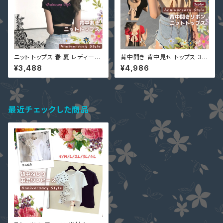
ニット トップス 春 夏 レディース
背中開き 背中見せ トップス 3色
背中開き 黒 赤 即納 F 白 紫 水
黒 白 即納 赤 予約 バックオー
¥3,488
¥4,986
色 オレンジ Tシャツ 9001230
プン バックリボン 薄手ニット 五
6 Vネック カットソー 半袖 無地
分袖 9002253 春夏 カットソー
個性的 シンプル ナチュラル ショ
ニットソー Tシャツ 半袖 10代 2
ート丈
0代
最近チェックした商品