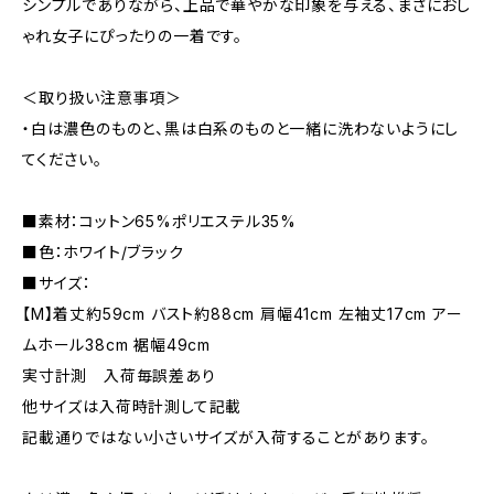
シンプルでありながら、上品で華やかな印象を与える、まさにおし
ゃれ女子にぴったりの一着です。
＜取り扱い注意事項＞
・白は濃色のものと、黒は白系のものと一緒に洗わないようにし
てください。
■素材：コットン65%ポリエステル35%
■色：ホワイト/ブラック
■サイズ：
【M】着丈約59cm バスト約88cm 肩幅41cm 左袖丈17cm アー
ムホール38cm 裾幅49cm
実寸計測 入荷毎誤差あり
他サイズは入荷時計測して記載
記載通りではない小さいサイズが入荷することがあります。