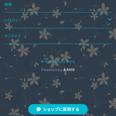
ショートブーツ・ブーティー
ハーフブーツ
カーディガン
ペアシャツ＆ワンピ
ブラウス
パンプス
ボトムス
4点セット
福袋
ショートブーツ・ブーティー
Tシャツ
レギンス
ペアパーカ
ドレスインナー
ニーハイブーツ
ジャケット
2点セット
ハロウィン
ニット・セーター
スカート
ワンピーススーツ
ペアマフラー
アクセサリー
春ブーツ
オールインワン
3点セット
ロリータ服
クリスマス
パーカー
パンツ
スカートスーツ
ブラストラップ
ペアアクセサリー
ジャケット
水着
5点セット
メイド服
© Anniversary Style
シャツ・ブラウス
ネックレス
ペアリング
ウエディングドレス
コート
Powered by
カーディガン
コート
ストール
ジャケット
花魁ドレス
バッグ
ショップに質問する
靴下