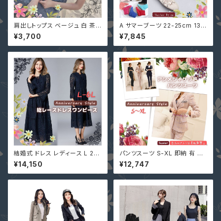
肩出しトップス ベージュ 白 茶
A サマーブーツ 22-25cm 13色
即納 黒 ニット ワンショルダー ノ
夏ブーツ 即納 レース ショート
¥3,700
¥7,845
ースリーブ ショート丈 プルオー
ブーツ シースルー ローヒール
バー 9001401 アメリカンスリ
ぺたんこ BW132773-A
ーブ 送料無料 ハイネック タン
クトップ キャミソール ブラウン
ホワイト Free フリーサイズ 90
01457
結婚式 ドレス レディース L 2L
パンツスーツ S-XL 即納 有 ピ
3L 4L 5L 6L ネイビー 長袖 袖
ンクチェック 黒 ネイビーストラ
¥14,150
¥12,747
あり 大きいサイズ MD-Y1620
イプ セットアップ 長袖ジャケット
66 パーティー 花柄 総レース
＋パンツ 韓国ファッション 上下
ロングドレス マキシ丈ワンピー
セット ツーピース u97456
ス