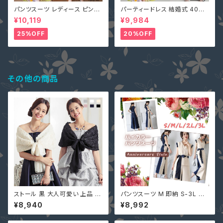
パンツスーツ レディース ピンク
パーティードレス 結婚式 40代
2L (L寄り) 3L 即納 S M L 4L
大きいサイズ オリーブ L(S寄り
¥10,119
¥9,984
黒 XZ-X99616 レース 七分袖
M) 5L 即納 2L 3L 4L 6L MD
ガウチョパンツ ペプラム リボン
-1164467 袖あり 七分袖 花柄
25%OFF
20%OFF
刺繍 総レース ワンピース タイ
ト Aライン 春
その他の商品
ストール 黒 大人可愛い 上品 シ
パンツスーツ M 即納 S-3L ベ
フォン 花柄 レース YJ-33796
ージュ セットアップ 上下セット
¥8,940
¥8,992
7 カーディガン 肩掛け ショール
DT0046 バイカラー レディー
ボレロ 結婚式 ピンク ネイビー
ス Ｔシャツ+パンツ ２点セット O