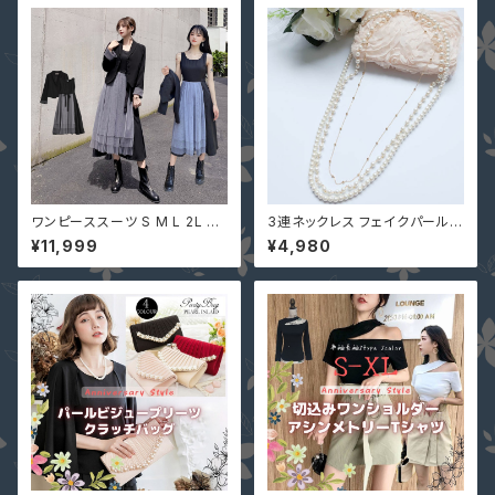
L
ワンピーススーツ S M L 2L 3L
3連ネックレス フェイクパール
4L 即納 黒 グレー 大人可愛い
結婚式 パーティー 入学式 入園
¥11,999
¥4,980
セットアップ ぽっちゃり ジャケッ
式 卒業式 卒園式 YJ-L0016
ト チュール 切替 ASY-98926
アクセサリー フォーマル レディ
大きいサイズ デートコーデ
ース