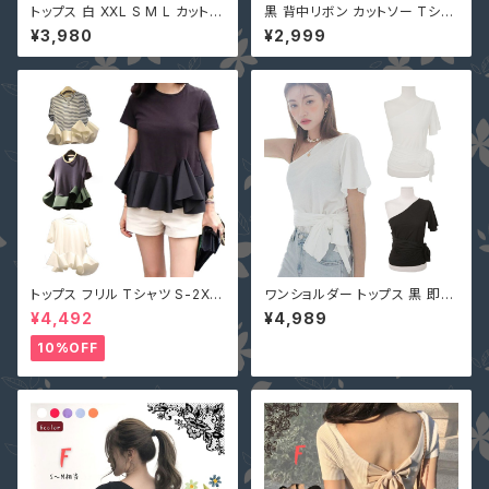
トップス 白 XXL S M L カットソ
黒 背中リボン カットソー Tシャ
ー Tシャツ 刺繍 シャツ 80401
ツ 夏 トップス 90014746 薄手
¥3,980
¥2,999
56 丸首 花柄 レース 透け感 七
半袖 新品
分袖 シースルー袖 レディース
トップス フリル Tシャツ S-2XL
ワンショルダー トップス 黒 即納
黒 白 半袖 即納 切替 ラウンド
半袖 Ｔシャツ リボン オフショル
¥4,492
¥4,989
ネック 2040396 丸首 無地 フ
ダー スリム 無地 シンプル 216
ァッション sweet系 服 服装 レ
9556 ナチュラル 服 服装 個性
10%OFF
ディース
的 カットソー ブラック