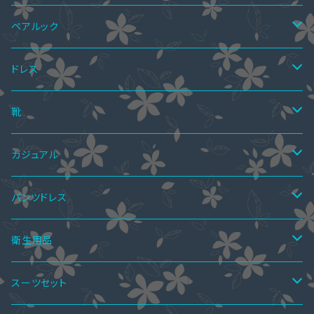
ペアルック
ペアTシャツ
ドレス
ペアTシャツ&ワンピース
ペアニット
ワンピース
靴
ミニドレス
ペア上下セット
ツーピース
サマーブーツ
カジュアル
ミディアムドレス
スカートスーツ
ニーハイブーツ
ペア水着
ボレロ・ショール
秋ブーツ
ワンピース
パンツドレス
ミモレ丈ドレス
パンツスーツ
ロングブーツ
ニーハイブーツ
オールインワン
ペアインナー
パンツドレス
サンダル
ツーピース
セットアップ
衛生用品
マキシ丈ドレス
ワンピーススーツ
ハーフブーツ
ロングブーツ
サロペットスカート
ペアシャツ
パーティーバッグ
レインブーツ
トップス
オールインワン
手袋
スーツセット
オールインワン・パンツドレス