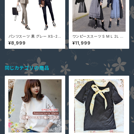
パンツスーツ 黒 グレー XS-2X
ワンピーススーツ S M L 2L 3L
L 一部即納 セットアップ 長袖 テ
4L 即納 黒 グレー 大人可愛い
¥8,999
¥11,999
ーラードジャケット ＋ 七分丈パ
セットアップ ぽっちゃり ジャケッ
ンツ 上下セット ツーピース 265
ト チュール 切替 ASY-98926
32 レディース 服 秋服 服装
大きいサイズ デートコーデ
同じカテゴリの商品