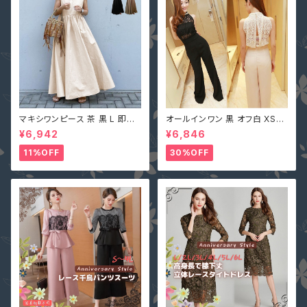
マキシワンピース 茶 黒 L 即納
オールインワン 黒 オフ白 XS-X
オフベージュレディース Vネック
L 即納 パンツドレス 襟ビジュー
¥6,942
¥6,846
nclq496 ロング ギャザー フレ
フェイクパール レース シースル
アー ノースリーブ 夏 森ガール
ー ホルターネック 背中開き オ
11%OFF
30%OFF
袖なし
フホワイト 無地 2161366