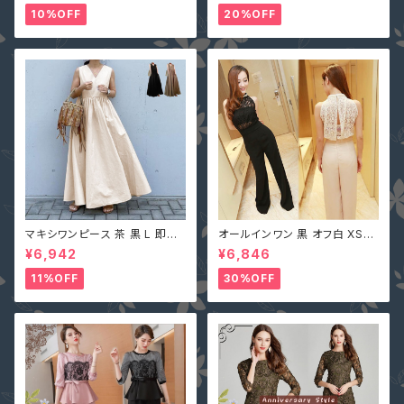
会 大きいサイズ YJ-6536 レデ
ジャケット＋ベスト ストライプ X
10%OFF
20%OFF
ィース 背中開き ノースリーブ イ
Z-X10083
ブニングドレス
マキシワンピース 茶 黒 L 即納
オールインワン 黒 オフ白 XS-X
オフベージュレディース Vネック
L 即納 パンツドレス 襟ビジュー
¥6,942
¥6,846
nclq496 ロング ギャザー フレ
フェイクパール レース シースル
アー ノースリーブ 夏 森ガール
ー ホルターネック 背中開き オ
11%OFF
30%OFF
袖なし
フホワイト 無地 2161366