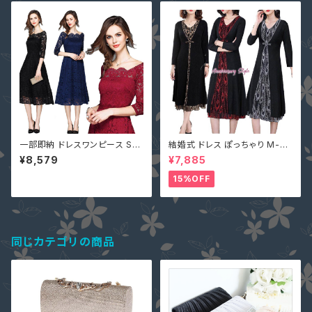
不規則 イレギュラーヘム
ドレス ロンパース 6-082
一部即納 ドレスワンピース S-4
結婚式 ドレス ぽっちゃり M-5L
L ネイビー 黒 赤 ミモレ 総レー
一部即納 黒 シルバー ゴールド
¥8,579
¥7,885
ス ぽっちゃり 大きいサイズ 七分
大きいサイズ レディース SZLN
袖 花柄 LM-81256
-55076 パーティードレス 長袖
15%OFF
ワンピース フォーマルドレス 30
代 40代 50代
同じカテゴリの商品