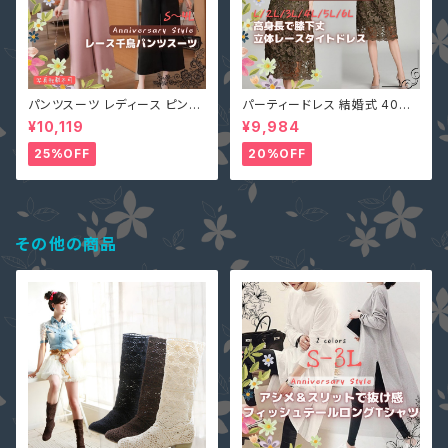
パンツスーツ レディース ピンク
パーティードレス 結婚式 40代
2L (L寄り) 3L 即納 S M L 4L
大きいサイズ オリーブ L(S寄り
¥10,119
¥9,984
黒 XZ-X99616 レース 七分袖
M) 5L 即納 2L 3L 4L 6L MD
ガウチョパンツ ペプラム リボン
-1164467 袖あり 七分袖 花柄
25%OFF
20%OFF
刺繍 総レース ワンピース タイ
ト Aライン 春
その他の商品