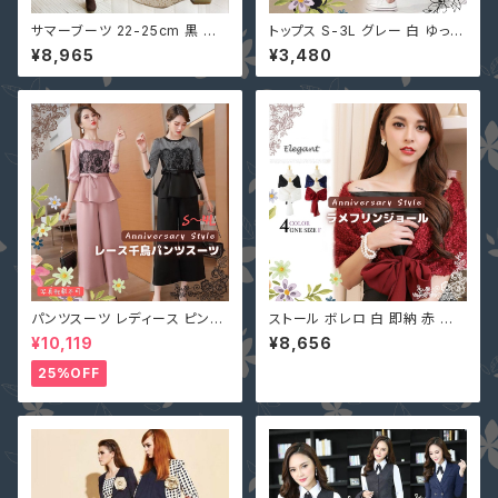
サマーブーツ 22-25cm 黒 ベ
トップス S-3L グレー 白 ゆった
ージュ 茶 一部即納 春ブーツ 夏
り 大きいサイズ チュニック ワン
¥8,965
¥3,480
ブーツ レース ミドルブーツ ロ
ピース 即納 9001047 ロンT
ーヒール (筒丈誤差大）Cjgy-b
シャツ サイドスリット ホワイト
866
ロングテイル 後ろが長い
パンツスーツ レディース ピンク
ストール ボレロ 白 即納 赤 黒
2L (L寄り) 3L 即納 S M L 4L
ネイビー 結婚式 ラメ フリンジ
¥10,119
¥8,656
黒 XZ-X99616 レース 七分袖
上品 パーティー ショール F YJ-
ガウチョパンツ ペプラム リボン
33986 大人可愛い デートコー
25%OFF
デ