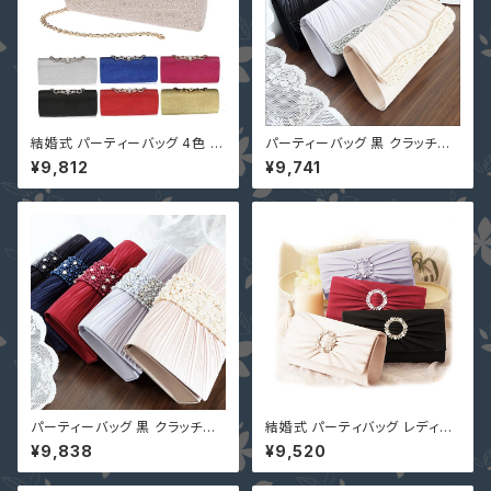
結婚式 パーティーバッグ 4色 シ
パーティーバッグ 黒 クラッチバ
ャンパン ゴールド 即納 3WAY
ッグ ファッションバッグ 3WAY Y
¥9,812
¥9,741
パーティー ビジュー クラッチバ
J-B55126 収納力抜群 大きめ
ッグ ba01858 バック 黒 シルバ
バッグ パーティバック レディー
ー
ス
パーティーバッグ 黒 クラッチバ
結婚式 パーティバッグ レディー
ッグ ファッションバッグ 3WAY
ス ワインレッド 収納力 大きめバ
¥9,838
¥9,520
大きめバッグ YJ-B55096 パー
ッグ レディースバッグ パーティ
ティバック レディース 結婚式 卒
ーバッグ クラッチバッグ ファッシ