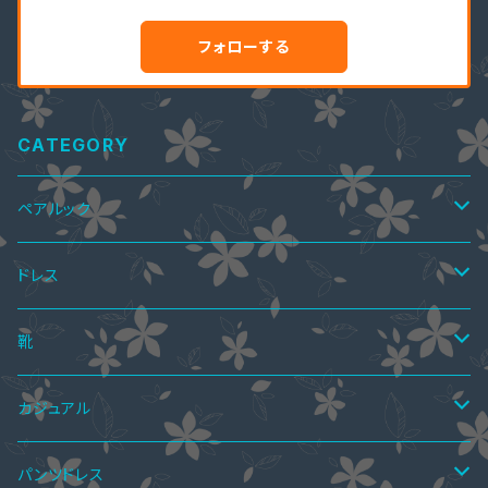
フォローする
CATEGORY
ペアルック
ペアTシャツ
ドレス
ペアTシャツ&ワンピース
ペアニット
ワンピース
靴
ミニドレス
ペア上下セット
ツーピース
サマーブーツ
カジュアル
ミディアムドレス
スカートスーツ
ニーハイブーツ
ペア水着
ボレロ・ショール
秋ブーツ
ワンピース
パンツドレス