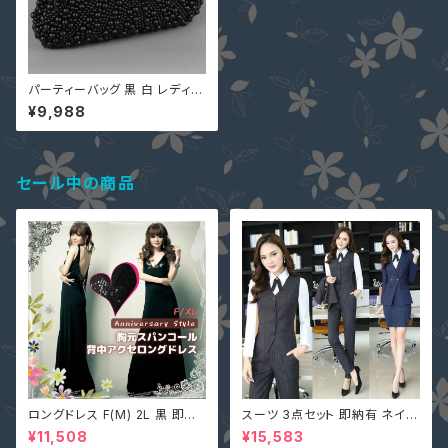
パーティーバッグ 黒 白 レディー
ス バッグ クラッチバッグ 大人 上
¥9,988
品 贅沢 パール 3Way JL-B75
196 ブラック ホワイト
セール中の商品
ロングドレス F(M) 2L 黒 即納
スーツ 3点セット 即納有 ネイビ
マキシワンピース キャバ嬢 パー
ー グレー S M L 2L 3L 4L 大
¥11,508
¥15,583
ティードレス スパンコール 二次
きいサイズ パンツ or スカート＋