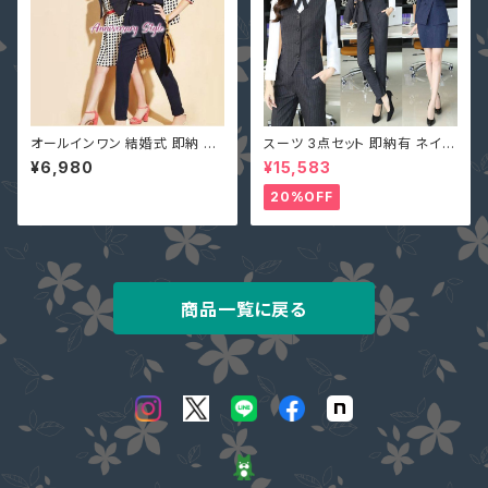
オールインワン 結婚式 即納 S-
スーツ 3点セット 即納有 ネイビ
XL ネイビー 黒 グリーン ピンク
ー グレー S M L 2L 3L 4L 大
¥6,980
¥15,583
ベルトなし プリーツ 7分丈 クロ
きいサイズ パンツ or スカート＋
ップド パーティー 二次会 パンツ
ジャケット＋ベスト ストライプ X
20%OFF
ドレス ロンパース 6-082
Z-X10083
商品一覧に戻る