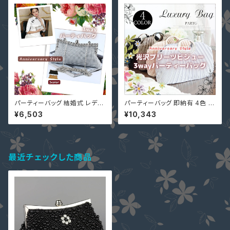
業式 入学式
ョンバッグ 3WAY YJ-B55726
鞄 バック
パーティーバッグ 結婚式 レディ
パーティーバッグ 即納有 4色 ハ
ース クラッチバッグ シルバー 即
ンドバッグ ファッションバッグ 3
¥6,503
¥10,343
納 黒 ゴールド 上品 輝く ライン
WAY 収納力抜群 YJ-B55156
ストーン 3way LS-B50167 シ
7 大きめ バッグ パーティバック
ョルダーバッグ ハンドバッグ 秋
光沢 ビジュー プリーツ
最近チェックした商品