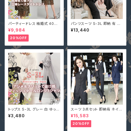
パーティードレス 結婚式 40代
パンツスーツ S-3L 即納 有 黒
大きいサイズ オリーブ L(S寄り
ネイビー ブラウン ガウチョ パン
¥9,984
¥13,440
M) 5L 即納 2L 3L 4L 6L MD
ツドレス 七分袖 ケープ マント
-1164467 袖あり 七分袖 花柄
無地 上下セット 二次会 結婚式
20%OFF
刺繍 総レース ワンピース タイ
YJ-881336 卒業式 入学式
ト Aライン 春
トップス S-3L グレー 白 ゆった
スーツ 3点セット 即納有 ネイビ
り 大きいサイズ チュニック ワン
ー グレー S M L 2L 3L 4L 大
¥3,480
¥15,583
ピース 即納 9001047 ロンT
きいサイズ パンツ or スカート＋
シャツ サイドスリット ホワイト
ジャケット＋ベスト ストライプ X
20%OFF
ロングテイル 後ろが長い
Z-X10083