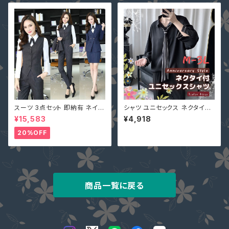
スーツ 3点セット 即納有 ネイビ
シャツ ユニセックス ネクタイ付
ー グレー S M L 2L 3L 4L 大
メンズ レディース 男女兼用 黒
¥15,583
¥4,918
きいサイズ パンツ or スカート＋
M L 2L 3L 即納 トップス 51116
ジャケット＋ベスト ストライプ X
65 ワイシャツ ラグランスリーブ
20%OFF
Z-X10083
七分袖 グレー 白
商品一覧に戻る