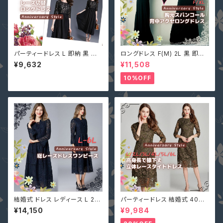
パーティードレス L 即納 黒 五
ロングドレス F(M) 2L 黒 即納
分袖 大人可愛い 総レース MD-
マキシワンピース キャバ嬢 パー
¥9,632
¥11,508
S673016 ワンピース マキシ丈
ティードレス スパンコール 二次
ロングドレス 結婚式
会 大きいサイズ YJ-6536 レデ
10%OFF
ィース 背中開き ノースリーブ イ
ブニングドレス
結婚式 ドレス レディース L 2L
パーティードレス 結婚式 40代
3L 4L 5L 6L ネイビー 長袖 袖
大きいサイズ オリーブ L(S寄り
¥14,150
¥9,984
あり 大きいサイズ MD-Y1620
M) 5L 即納 2L 3L 4L 6L MD
66 パーティー 花柄 総レース
-1164467 袖あり 七分袖 花柄