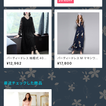
20%OFF
ロングドレス マキシ丈ワンピー
刺繍 総レース ワンピース タイ
ス
ト Aライン 春
パーティードレス 結婚式 40代
パーティードレス M マキシワン
大きいサイズ 4L M L 2L 3L 5L
ピース 異素材切替 ゆったり ロ
¥12,962
¥17,800
レディース MD-S5635267 総
ングドレス ワンピース ネイビー
レース 長袖 丸首 ロング ぽっち
T851046 鳳凰 刺繍ドレス シ
ゃり
ースルー メッシュ 長袖
最近チェックした商品