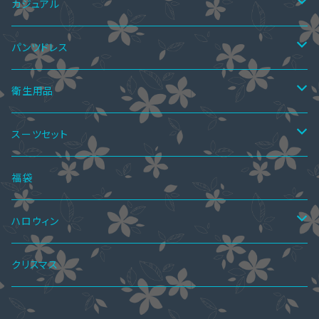
ミニドレス
ペア上下セット
ツーピース
サマーブーツ
カジュアル
ミディアムドレス
スカートスーツ
ニーハイブーツ
ペア水着
ボレロ・ショール
秋ブーツ
ワンピース
パンツドレス
ミモレ丈ドレス
パンツスーツ
ロングブーツ
ニーハイブーツ
オールインワン
ペアインナー
パンツドレス
サンダル
ツーピース
セットアップ
衛生用品
マキシ丈ドレス
ワンピーススーツ
ハーフブーツ
ロングブーツ
サロペットスカート
ペアシャツ
パーティーバッグ
レインブーツ
トップス
オールインワン
手袋
スーツセット
オールインワン・パンツドレス
ショートブーツ・ブーティー
ハーフブーツ
カーディガン
ペアシャツ＆ワンピ
ブラウス
パンプス
ボトムス
4点セット
福袋
ショートブーツ・ブーティー
Tシャツ
レギンス
ペアパーカ
ドレスインナー
ニーハイブーツ
ジャケット
2点セット
ハロウィン
ニット・セーター
スカート
ワンピーススーツ
ペアマフラー
アクセサリー
春ブーツ
オールインワン
3点セット
ロリータ服
クリスマス
パーカー
パンツ
スカートスーツ
ブラストラップ
ペアアクセサリー
ジャケット
水着
5点セット
メイド服