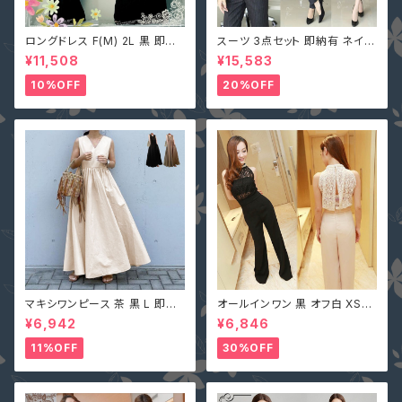
ロングドレス F(M) 2L 黒 即納
スーツ 3点セット 即納有 ネイビ
マキシワンピース キャバ嬢 パー
ー グレー S M L 2L 3L 4L 大
¥11,508
¥15,583
ティードレス スパンコール 二次
きいサイズ パンツ or スカート＋
会 大きいサイズ YJ-6536 レデ
ジャケット＋ベスト ストライプ X
10%OFF
20%OFF
ィース 背中開き ノースリーブ イ
Z-X10083
ブニングドレス
マキシワンピース 茶 黒 L 即納
オールインワン 黒 オフ白 XS-X
オフベージュレディース Vネック
L 即納 パンツドレス 襟ビジュー
¥6,942
¥6,846
nclq496 ロング ギャザー フレ
フェイクパール レース シースル
アー ノースリーブ 夏 森ガール
ー ホルターネック 背中開き オ
11%OFF
30%OFF
袖なし
フホワイト 無地 2161366