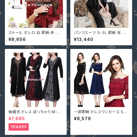
ストール ボレロ 白 即納 赤 黒
パンツスーツ S-3L 即納 有 黒
ネイビー 結婚式 ラメ フリンジ
ネイビー ブラウン ガウチョ パン
¥8,656
¥13,440
上品 パーティー ショール F YJ-
ツドレス 七分袖 ケープ マント
33986 大人可愛い デートコー
無地 上下セット 二次会 結婚式
デ
YJ-881336 卒業式 入学式
結婚式 ドレス ぽっちゃり M-5L
一部即納 ドレスワンピース S-4
一部即納 黒 シルバー ゴールド
L ネイビー 黒 赤 ミモレ 総レー
¥7,885
¥8,579
大きいサイズ レディース SZLN
ス ぽっちゃり 大きいサイズ 七分
-55076 パーティードレス 長袖
袖 花柄 LM-81256
15%OFF
ワンピース フォーマルドレス 30
代 40代 50代