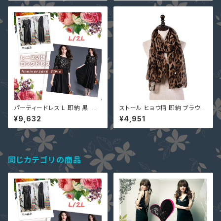
パーティードレス L 即納 黒 五
ストール ヒョウ柄 即納 ブラウン
分袖 大人可愛い 総レース MD-
黒 ベージュ 豹柄 ポリエステル
¥9,632
¥4,951
S673016 ワンピース マキシ丈
レオパード 大判 ショール マフラ
ロングドレス 結婚式
ー スカーフ 924250p
同じカテゴリの商品