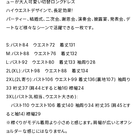
ューが大人可愛い切替ロングドレス
ハイウエストデザインで、長足効果!
パーティー、結婚式、二次会、謝恩会、演奏会、披露宴、発表会、デ
ートなど様々なシーンで活躍できる一枚です。
S:バスト84 ウエスト72 着丈131
M:バスト88 ウエスト76 着丈132
L:バスト92 ウエスト80 着丈133 袖周り28
2L(XL):バスト98 ウエスト88 着丈134
2XL(2L寄り):バスト106 ウエスト99 着丈136(裏地107) 袖周り
33 裄丈37（肩44とすると袖16）襟幅24
3XL(バスト3L相当、ウエスト大きめ):
バスト110 ウエスト106 着丈140 袖周り34 裄丈35（肩45とす
ると袖14）襟幅29
※襟ぐりがモデル着用より小さめと感じます。肩幅が広いとオフシ
ョルダーな感じにはなりません。