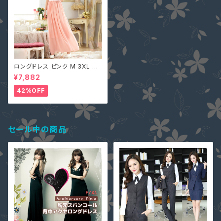
ロングドレス ピンク M 3XL 即
納 レディース ビジュー 花柄 レ
¥7,882
ース シフォン 切替 マキシワンピ
ース LSFS-98436
42%OFF
セール中の商品