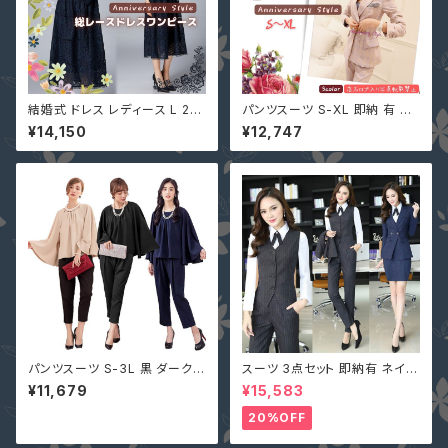
結婚式 ドレス レディース L 2L
パンツスーツ S-XL 即納 有 ピ
3L 4L 5L 6L ネイビー 長袖 袖
ンクチェック 黒 ネイビーストラ
¥14,150
¥12,747
あり 大きいサイズ MD-Y1620
イプ セットアップ 長袖ジャケット
66 パーティー 花柄 総レース
＋パンツ 韓国ファッション 上下
ロングドレス マキシ丈ワンピー
セット ツーピース u97456
ス
パンツスーツ S-3L 黒 ダークベ
スーツ 3点セット 即納有 ネイビ
ージュ ネイビー 結婚式 パンツ
ー グレー S M L 2L 3L 4L 大
¥11,679
¥15,583
ドレス ぽっちゃり 4way 一部即
きいサイズ パンツ or スカート＋
納 大きいサイズ セットアップ パ
ジャケット＋ベスト ストライプ X
20%OFF
ーティドレス YJ-881516 ケー
Z-X10083
プ 二の腕カバー