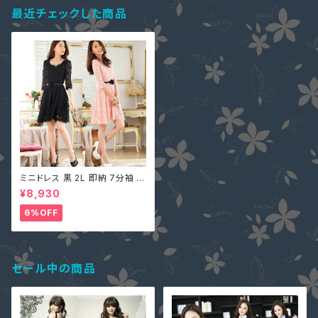
最近チェックした商品
ミニドレス 黒 2L 即納 7分袖 ベ
ルト付 花柄 総レース ワンピー
¥8,930
ス LSFS-99316 レディース 結
婚式 パーティードレス
6%OFF
セール中の商品