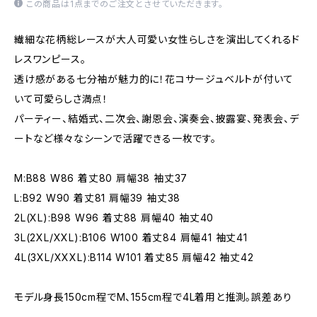
この商品は1点までのご注文とさせていただきます。
繊細な花柄総レースが大人可愛い女性らしさを演出してくれるド
レスワンピース。
透け感がある七分袖が魅力的に！花コサージュベルトが付いて
いて可愛らしさ満点！
パーティー、結婚式、二次会、謝恩会、演奏会、披露宴、発表会、デ
ートなど様々なシーンで活躍できる一枚です。
M:B88 W86 着丈80 肩幅38 袖丈37
L:B92 W90 着丈81 肩幅39 袖丈38
2L(XL):B98 W96 着丈88 肩幅40 袖丈40
3L(2XL/XXL):B106 W100 着丈84 肩幅41 袖丈41
4L(3XL/XXXL):B114 W101 着丈85 肩幅42 袖丈42
モデル身長150cm程でM、155cm程で4L着用と推測。誤差あり