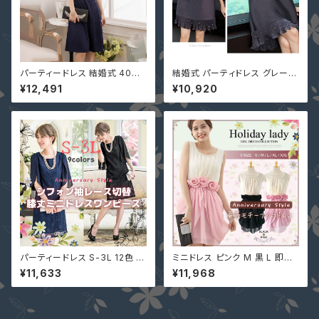
パーティードレス 結婚式 40代
結婚式 パーティドレス グレー F
20代 レディース S-3L 大きい
袖あり パーティー 二次会 結婚
¥12,491
¥10,920
サイズ レース袖 YJ-881836
式 披露宴 大人可愛ビジュー フ
黒 ネイビー ベージュ グレー ピ
リル ゆったりドレス SZLN-611
ンク リボン 膝丈 Aライン ワン
06
ピース
パーティードレス S-3L 12色 大
ミニドレス ピンク M 黒 L 即納
人可愛い 上品 シフォン レース
S 2L パーティー 演奏会 結婚式
¥11,633
¥11,968
切替 ワンピース ネイビー YJ-
胸元 ビジュー ウエスト バラ ワ
880996 膝丈 ミニ レディース
ンピース YJ-67016 sfn6701
結婚式 二次会 デートコーデ
6 レディース