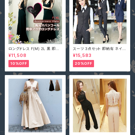
ロングドレス F(M) 2L 黒 即納
スーツ 3点セット 即納有 ネイビ
マキシワンピース キャバ嬢 パー
ー グレー S M L 2L 3L 4L 大
¥11,508
¥15,583
ティードレス スパンコール 二次
きいサイズ パンツ or スカート＋
会 大きいサイズ YJ-6536 レデ
ジャケット＋ベスト ストライプ X
10%OFF
20%OFF
ィース 背中開き ノースリーブ イ
Z-X10083
ブニングドレス