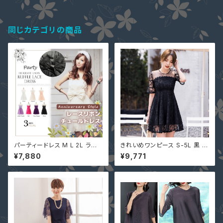
同じカテゴリの商品
パーティードレス M L 2L ライト
きれいめワンピース S-5L 黒 デ
ベージュ ピンク 黒 一部即納 ワ
ートコーデ 通勤コーデ ぽっちゃ
¥7,880
¥9,771
ンピース YJ-88956 チュール
り 大きいサイズ レディース 袖あ
リボン ベアトップ ミニドレス レ
り JY-22056 大人可愛い 花柄
ディース 結婚式
総レース ワンピース 2L 3L 4L
15号