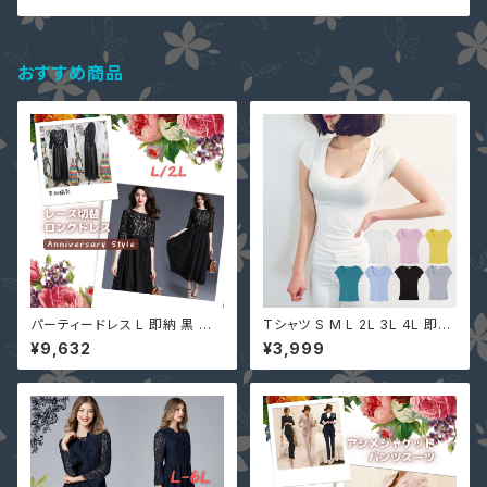
おすすめ商品
パーティードレス L 即納 黒 五
Tシャツ S M L 2L 3L 4L 即納
分袖 大人可愛い 総レース MD-
有 深Uネック 黒 グレー 白 ピン
¥9,632
¥3,999
S673016 ワンピース マキシ丈
ク 胸元強調 レディース 半袖 シ
ロングドレス 結婚式
ャツ シンプル 無地 pl1867 カッ
トソー トップス ターコイズブル
ー