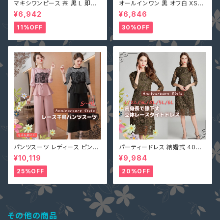
マキシワンピース 茶 黒 L 即納
オールインワン 黒 オフ白 XS-X
オフベージュレディース Vネック
L 即納 パンツドレス 襟ビジュー
¥6,942
¥6,846
nclq496 ロング ギャザー フレ
フェイクパール レース シースル
アー ノースリーブ 夏 森ガール
ー ホルターネック 背中開き オ
11%OFF
30%OFF
袖なし
フホワイト 無地 2161366
パンツスーツ レディース ピンク
パーティードレス 結婚式 40代
2L (L寄り) 3L 即納 S M L 4L
大きいサイズ オリーブ L(S寄り
¥10,119
¥9,984
黒 XZ-X99616 レース 七分袖
M) 5L 即納 2L 3L 4L 6L MD
ガウチョパンツ ペプラム リボン
-1164467 袖あり 七分袖 花柄
25%OFF
20%OFF
刺繍 総レース ワンピース タイ
ト Aライン 春
その他の商品