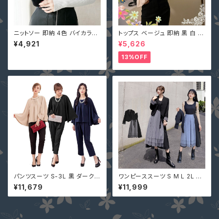
ニットソー 即納 4色 バイカラー
トップス ベージュ 即納 黒 白 ピ
トップス ニット カットソー ハイ
ンク ニット 切替 シャーリング
¥4,921
¥5,626
ネック スリム 着痩せ 切り替え
異素材 2318596 大人可愛い
9002010 秋冬 大人可愛い 黒
長袖 無地 個性的 デコルテ ショ
13%OFF
白 赤 グレー 長袖
ート丈 ボートネック オフショル
ダー
パンツスーツ S-3L 黒 ダークベ
ワンピーススーツ S M L 2L 3L
ージュ ネイビー 結婚式 パンツ
4L 即納 黒 グレー 大人可愛い
¥11,679
¥11,999
ドレス ぽっちゃり 4way 一部即
セットアップ ぽっちゃり ジャケッ
納 大きいサイズ セットアップ パ
ト チュール 切替 ASY-98926
ーティドレス YJ-881516 ケー
大きいサイズ デートコーデ
プ 二の腕カバー