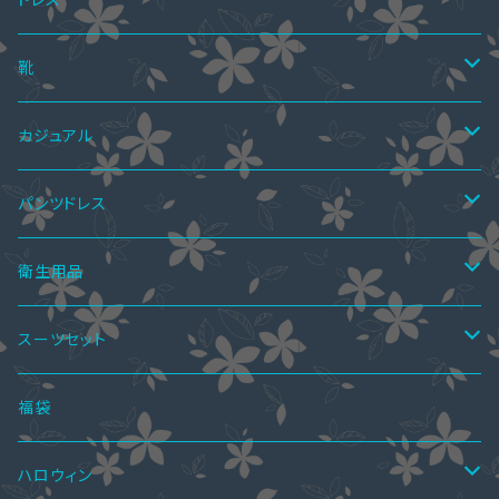
ペアTシャツ&ワンピース
ペアニット
ワンピース
靴
ミニドレス
ペア上下セット
ツーピース
サマーブーツ
カジュアル
ミディアムドレス
スカートスーツ
ニーハイブーツ
ペア水着
ボレロ・ショール
秋ブーツ
ワンピース
パンツドレス
ミモレ丈ドレス
パンツスーツ
ロングブーツ
ニーハイブーツ
オールインワン
ペアインナー
パンツドレス
サンダル
ツーピース
セットアップ
衛生用品
マキシ丈ドレス
ワンピーススーツ
ハーフブーツ
ロングブーツ
サロペットスカート
ペアシャツ
パーティーバッグ
レインブーツ
トップス
オールインワン
手袋
スーツセット
オールインワン・パンツドレス
ショートブーツ・ブーティー
ハーフブーツ
カーディガン
ペアシャツ＆ワンピ
ブラウス
パンプス
ボトムス
4点セット
福袋
ショートブーツ・ブーティー
Tシャツ
レギンス
ペアパーカ
ドレスインナー
ニーハイブーツ
ジャケット
2点セット
ハロウィン