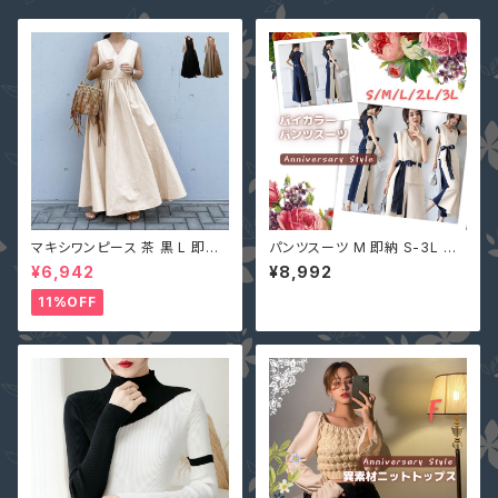
マキシワンピース 茶 黒 L 即納
パンツスーツ M 即納 S-3L ベ
オフベージュレディース Vネック
ージュ セットアップ 上下セット
¥6,942
¥8,992
nclq496 ロング ギャザー フレ
DT0046 バイカラー レディー
アー ノースリーブ 夏 森ガール
ス Ｔシャツ+パンツ ２点セット O
11%OFF
袖なし
L