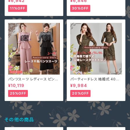
¥6,942
¥6,846
nclq496 ロング ギャザー フレ
フェイクパール レース シースル
アー ノースリーブ 夏 森ガール
ー ホルターネック 背中開き オ
11%OFF
30%OFF
袖なし
フホワイト 無地 2161366
パンツスーツ レディース ピンク
パーティードレス 結婚式 40代
2L (L寄り) 3L 即納 S M L 4L
大きいサイズ オリーブ L(S寄り
¥10,119
¥9,984
黒 XZ-X99616 レース 七分袖
M) 5L 即納 2L 3L 4L 6L MD
ガウチョパンツ ペプラム リボン
-1164467 袖あり 七分袖 花柄
25%OFF
20%OFF
刺繍 総レース ワンピース タイ
ト Aライン 春
その他の商品