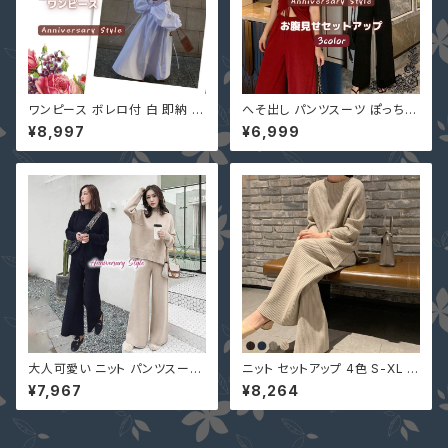
ワンピース ボレロ付 白 即納 黒
へそ出し パンツスーツ ぽっちゃ
レディース Vネック 2713766
り L-5L ダンス衣装 即納 セット
¥8,997
¥6,999
ノースリーブ フレアー マキシ ミ
アップ 大きいサイズ 4XLファッ
モレ ロング 背中開き
ション 上下セット 黒 赤 cfomo
-92089 レディース カジュアル
夏服 半袖
大人可愛い ニット パンツスーツ
ニット セットアップ 4色 S-XL 長
M L ベージュ 黒 即納 デートコ
袖 上下セット 2点セット 体型カ
¥7,967
¥8,264
ーデ セットアップ 長袖 上下セッ
バー シンプル ナチュラル 2318
ト 無地 222348
406 秋服 レディース