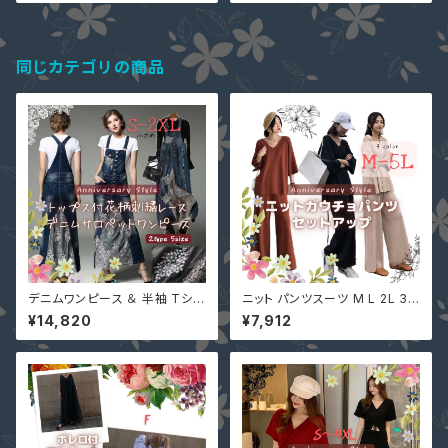
ャツ シンプル 無地 pl1867 カッ
66 パーティー 花柄 総レース
トソー トップス ターコイズブル
ロングドレス マキシ丈ワンピー
ー
ス
同じカテゴリの商品
デニムワンピース ＆ 半袖 Tシャ
ニット パンツスーツ M L 2L 3L
ツ or 長袖 黒ニット 個性的 ２枚
4L 5L ブラック ベージュ 即納
¥14,820
¥7,912
セットアップ 花柄 刺繍 スパンコ
セットアップ 2点セット ワイドパ
ール レース ネイビー ジャンパ
ンツ ガウチョパンツ 長袖 無地
ースカート サロペット S-2L 大
2092856 秋服 レディース
きいサイズ T8659567 レディ
ース カジュアル 夏服 マキシ丈
ワンピース ロング