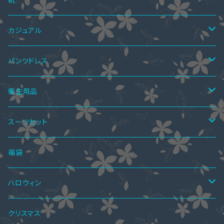
ミニドレス
ペア上下セット
ツーピース
サマーブーツ
カジュアル
ミディアムドレス
スカートスーツ
ニーハイブーツ
ペア水着
ボレロ・ショール
秋ブーツ
ワンピース
パンツドレス
ミモレ丈ドレス
パンツスーツ
ロングブーツ
ニーハイブーツ
オールインワン
ペアインナー
パンツドレス
サンダル
ツーピース
セットアップ
衛生用品
マキシ丈ドレス
ワンピーススーツ
ハーフブーツ
ロングブーツ
サロペットスカート
ペアシャツ
パーティーバッグ
レインブーツ
トップス
オールインワン
手袋
スーツセット
オールインワン・パンツドレス
ショートブーツ・ブーティー
ハーフブーツ
カーディガン
ペアシャツ＆ワンピ
ブラウス
パンプス
ボトムス
4点セット
福袋
ショートブーツ・ブーティー
Tシャツ
レギンス
ペアパーカ
ドレスインナー
ニーハイブーツ
ジャケット
2点セット
ハロウィン
ニット・セーター
スカート
ワンピーススーツ
ペアマフラー
アクセサリー
春ブーツ
オールインワン
3点セット
ロリータ服
クリスマス