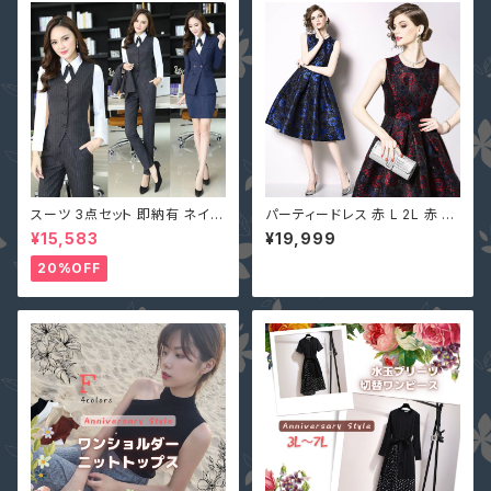
スーツ 3点セット 即納有 ネイビ
パーティードレス 赤 L 2L 赤 S
ー グレー S M L 2L 3L 4L 大
M ジャガード織 MD-S162296
¥15,583
¥19,999
きいサイズ パンツ or スカート＋
大きいサイズ パーティー 披露宴
ジャケット＋ベスト ストライプ X
発表会 演奏会 花柄 ノースリー
20%OFF
Z-X10083
ブ ワンピース