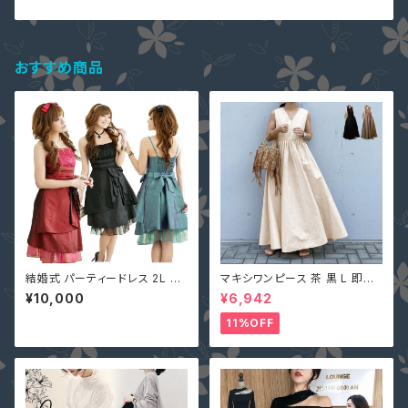
おすすめ商品
結婚式 パーティードレス 2L 3L
マキシワンピース 茶 黒 L 即納
黒 大きいサイズ チュール プリー
オフベージュレディース Vネック
¥10,000
¥6,942
ツ ワンピース LSFS-11106 15
nclq496 ロング ギャザー フレ
号 フォーマル パーティードレス
アー ノースリーブ 夏 森ガール
11%OFF
春 夏
袖なし