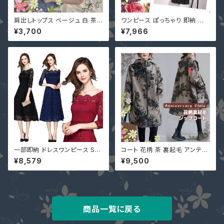
肩出しトップス ベージュ 白 茶
ワンピース ぽっちゃり 即納 有
即納 黒 ニット ワンショルダー ノ
3L 4L 5L 6L 7L 大きいサイズ
¥3,700
¥7,966
ースリーブ ショート丈 プルオー
レディース 袖あり BXC-60616
バー 9001401 アメリカンスリ
6 長袖 or 半袖 大人 可愛い 重
ーブ 送料無料 ハイネック タン
ねる風 ドット柄 切替 黒
クトップ キャミソール ブラウン
ホワイト Free フリーサイズ 90
01457
一部即納 ドレスワンピース S-4
コート 花柄 茶 裏起毛 アンティ
L ネイビー 黒 赤 ミモレ 総レー
ーク フラワープリント柄 フード
¥8,579
¥9,500
ス ぽっちゃり 大きいサイズ 七分
コート 97559006
袖 花柄 LM-81256
商品一覧に戻る