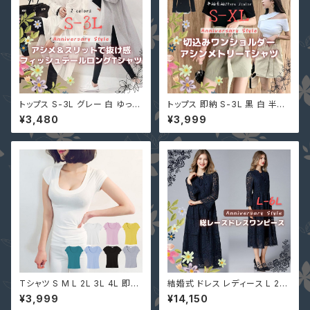
トップス S-3L グレー 白 ゆった
トップス 即納 S-3L 黒 白 半袖
り 大きいサイズ チュニック ワン
長袖 Ｔシャツ オフショルダー ス
¥3,480
¥3,999
ピース 即納 9001047 ロンT
リム 無地 韓国風 セクシー 724
シャツ サイドスリット ホワイト
0206 肩出し カットソー レディ
ロングテイル 後ろが長い
ース ブラック ホワイト 切込み
Tシャツ S M L 2L 3L 4L 即納
結婚式 ドレス レディース L 2L
有 深Uネック 黒 グレー 白 ピン
3L 4L 5L 6L ネイビー 長袖 袖
¥3,999
¥14,150
ク 胸元強調 レディース 半袖 シ
あり 大きいサイズ MD-Y1620