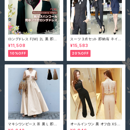
ロングドレス F(M) 2L 黒 即納
スーツ 3点セット 即納有 ネイビ
マキシワンピース キャバ嬢 パー
ー グレー S M L 2L 3L 4L 大
¥11,508
¥15,583
ティードレス スパンコール 二次
きいサイズ パンツ or スカート＋
会 大きいサイズ YJ-6536 レデ
ジャケット＋ベスト ストライプ X
10%OFF
20%OFF
ィース 背中開き ノースリーブ イ
Z-X10083
ブニングドレス
マキシワンピース 茶 黒 L 即納
オールインワン 黒 オフ白 XS-X
オフベージュレディース Vネック
L 即納 パンツドレス 襟ビジュー