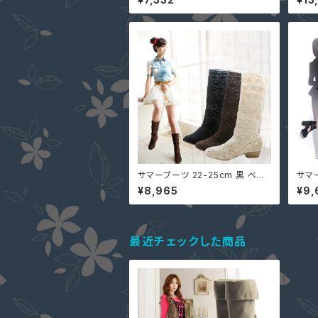
ェッジ ローヒール 秋 jjw201216
げ R
46 大人可愛い デートコーデ
エー
サマーブーツ 22-25cm 黒 ベー
サマ
ジュ 茶 一部即納 春ブーツ 夏ブ
2.5
¥8,965
¥9,
ーツ レース ミドルブーツ ローヒ
夏ブー
ール (筒丈誤差大）Cjgy-b866
ープ
いヒ
ベル
最近チェックした商品