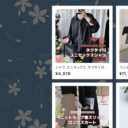
シャツ ユニセックス ネクタイ付 メ
ワンピ
ンズ レディース 男女兼用 黒 M L
4L 
¥4,918
¥11
2L 3L 即納 トップス 5111665 ワ
ット
イシャツ ラグランスリーブ 七分袖
チュー
グレー 白
いサ