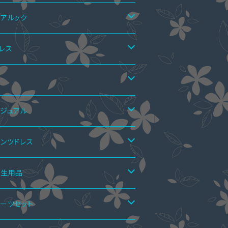
アルック
アTシャツ
レス
アTシャツ&ワンピース
アニット
ンピース
靴
ニドレス
ア上下セット
ーピース
マーブーツ
ジュアル
ディアムドレス
カートスーツ
ーハイブーツ
ペア水着
レロ・ショール
秋ブーツ
ンピース
ンツドレス
モレ丈ドレス
ンツスーツ
ングブーツ
ーハイブーツ
ールインワン
アインナー
ンツドレス
ンダル
ーピース
ットアップ
衛生用品
キシ丈ドレス
ンピーススーツ
ーフブーツ
ングブーツ
ロペットスカート
アシャツ
ーティーバッグ
インブーツ
ップス
ールインワン
手袋
ーツセット
ールインワン・パンツドレス
ョートブーツ・ブーティー