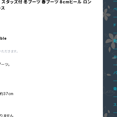
ー スタッズ付 冬ブーツ 春ブーツ 8cmヒール ロン
ース
ペ
ペ
ド
able
ペ
ペ
ワ
いただきます。
ミ
ペ
ツ
サ
カ
ーツ。
ミ
ス
ニ
ボ
ワ
パ
ミ
パ
ロ
ニ
オ
ペ
パ
サ
ツ
セ
約37cm
マ
ワ
ハ
ロ
サ
ペ
パ
レ
ト
オ
ス
りません
オ
シ