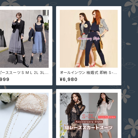
ーススーツ S M L 2L 3L
オールインワン 結婚式 即納 S-X
即納 黒 グレー 大人可愛い セ
L ネイビー 黒 グリーン ピンク ベ
,999
¥6,980
アップ ぽっちゃり ジャケット
ルトなし プリーツ 7分丈 クロップ
ル 切替 ASY-98926 大き
ド パーティー 二次会 パンツドレ
イズ デートコーデ
ス ロンパース 6-082