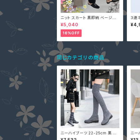
ニット スカート 黒即納 ベージュ
3連
フリー スリット ボトムス 個性的
婚式
¥5,040
¥4,
美脚 ウエストゴム 90010426 ロ
卒業式
ングスカート リブ編み 巻きスカー
サリ
16%OFF
ト風 ラップ
同じカテゴリの商品
ニーハイブーツ 22-25cm 黒 グ
ニーハ
レー レディース ニット ロング ウ
-24
¥7,532
¥13