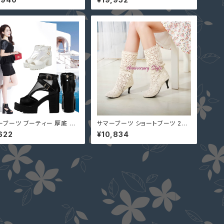
ml10709276 太ヒール ス
543506 レディース 靴 秋冬 ショ
ド 大人可愛い デートコーデ
ートブーツ 大人可愛い デートコ
ーデ
ーブーツ ブーティー 厚底 2
サマーブーツ ショートブーツ 23c
-25cm 黒 白 ショートブーツ
m-26.5cm ヒール 即納 （足首部
622
¥10,834
ツ サンダル 2179306 オ
細め注意）304497
ントゥ メッシュ シースルー 太
ール レディース クロスダブル
ト