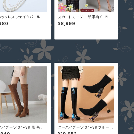
ネックレス フェイクパール 結
スカートスーツ 一部即納 S-2L
 パーティー 入学式 入園式
黒 白 ツーピース 上下セット 長袖
980
¥8,999
 卒園式 YJ-L0016 アクセ
袖あり 2点セット 配カラー u1599
ー フォーマル レディース
06 タイト レース セクシー シース
ルー 膝丈 ミモレ丈 膝下丈 結婚
式 二次会
イブーツ 34-39 黒 茶 22
ニーハイブーツ 34-39 ブルー
.5cm レース リボン 編み上
黒 タッセル付 ビジュー太ヒール 2
,940
¥19,952