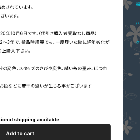
ハ
カ
ペ
ブ
パ
ボ
4
めされています。
ざいます。
シ
T
レ
ド
ニ
ジ
2
ハ
20年10月6日です。（代引き購入者受取なし商品）
ニ
ス
ワ
2～3年で、検品時綺麗でも、一度履いた後に経年劣化が
ペ
ア
オ
3
ロ
ク
の上購入下さい。
パ
パ
ス
ブ
ペ
ジ
5
メ
分の変色、スタッズのさびや変色、縫い糸の歪み、ほつれ
シ
ネ
ペ
ウ
コ
、お色などに若干の違いが生じる事がございます
カ
コ
ス
ジ
花
バ
tional shipping available
Add to cart