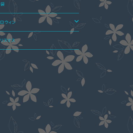
ーフブーツ
ーディガン
アシャツ＆ワンピ
ラウス
ンプス
トムス
点セット
福袋
ョートブーツ・ブーティー
シャツ
ギンス
ペアパーカ
レスインナー
ーハイブーツ
ャケット
点セット
ロウィン
ット・セーター
カート
ンピーススーツ
アマフラー
クセサリー
春ブーツ
ールインワン
点セット
リータ服
リスマス
ーカー
ンツ
カートスーツ
ラストラップ
アアクセサリー
ャケット
水着
点セット
イド服
ャツ・ブラウス
ックレス
アリング
エディングドレス
ート
ーディガン
ート
トール
ャケット
魁ドレス
ッグ
靴下