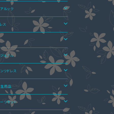
アルック
アTシャツ
レス
アTシャツ&ワンピース
アニット
ンピース
靴
ニドレス
ア上下セット
ーピース
マーブーツ
ジュアル
ディアムドレス
カートスーツ
ーハイブーツ
ペア水着
レロ・ショール
秋ブーツ
ンピース
ンツドレス
モレ丈ドレス
ンツスーツ
ングブーツ
ーハイブーツ
ールインワン
アインナー
ンツドレス
ンダル
ーピース
ットアップ
衛生用品
キシ丈ドレス
ンピーススーツ
ーフブーツ
ングブーツ
ロペットスカート
アシャツ
ーティーバッグ
インブーツ
ップス
ールインワン
手袋
ーツセット
ールインワン・パンツドレス
ョートブーツ・ブーティー