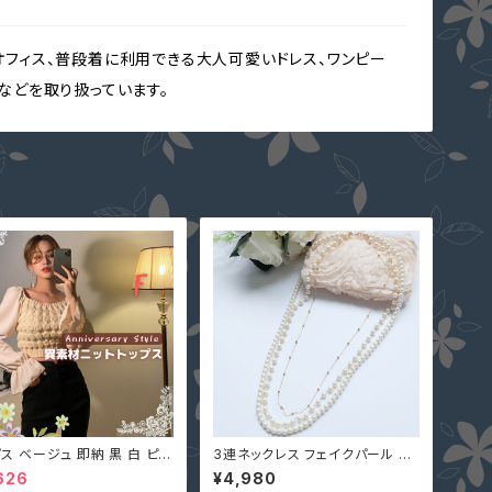
オフィス、普段着に利用できる大人可愛いドレス、ワンピー
クなどを取り扱っています。
ス ベージュ 即納 黒 白 ピン
3連ネックレス フェイクパール 結
ット 切替 シャーリング 異素
婚式 パーティー 入学式 入園式
626
¥4,980
318596 大人可愛い 長袖 無
卒業式 卒園式 YJ-L0016 アクセ