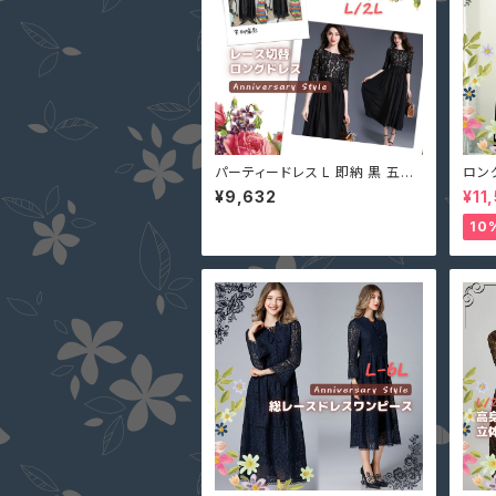
パーティードレス L 即納 黒 五分
ロング
袖 大人可愛い 総レース MD-S6
キシ
¥9,632
¥11
73016 ワンピース マキシ丈 ロン
ード
グドレス 結婚式
きいサ
10
背中
ドレ