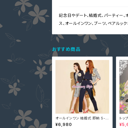
記念日やデート、結婚式、パーティー、
ス、オールインワン、ブーツ、ペアルッ
おすすめ商品
オールインワン 結婚式 即納 S-X
トップ
L ネイビー 黒 グリーン ピンク ベ
ク ニ
¥6,980
¥5,
ルトなし プリーツ 7分丈 クロップ
材 2