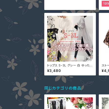
ド パーティー 二次会 パンツドレ
地 
13
ス ロンパース 6-082
ート
トップス S-3L グレー 白 ゆったり
スト
大きいサイズ チュニック ワンピー
柄 
¥3,480
¥4,
ス 即納 9001047 ロンTシャツ
ョール
サイドスリット ホワイト ロングテ
0
イル 後ろが長い
同じカテゴリの商品