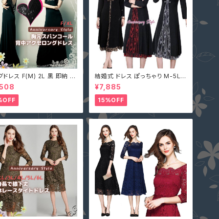
ドレス F(M) 2L 黒 即納 マ
結婚式 ドレス ぽっちゃり M-5L
ワンピース キャバ嬢 パーティ
一部即納 黒 シルバー ゴールド 大
,508
¥7,885
レス スパンコール 二次会 大
きいサイズ レディース SZLN-55
イズ YJ-6536 レディース
076 パーティードレス 長袖 ワン
%OFF
15%OFF
開き ノースリーブ イブニング
ピース フォーマルドレス 30代 40
ス
代 50代