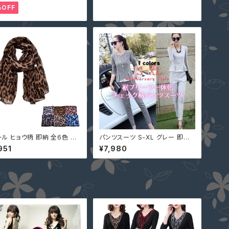
個性的 デコルテ ショート丈 ボ
サリー フォーマル レディース
%OFF
ネック オフショルダー
ール ヒョウ柄 即納 全6色 豹
パンツスーツ S-XL グレー 即納
レオパード 大判 ビスコース シ
水色 上下セット セットアップ チェ
951
¥7,980
 マフラー スカーフ 92425
ック柄 スリム 52042 プリーツ レ
ディース フォーマル 長袖 秋服 入
学式