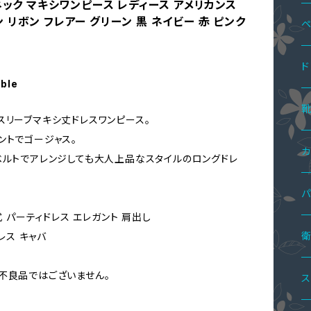
ネック マキシワンピース レディース アメリカンス
ォン リボン フレアー グリーン 黒 ネイビー 赤 ピンク
ペ
ペ
ド
able
ペ
ペ
ワ
スリーブマキシ丈ドレスワンピース。
ントでゴージャス。
ミ
ペ
ツ
サ
カ
ベルトでアレンジしても大人上品なスタイルのロングドレ
ミ
ス
ニ
ボ
ワ
パ
式 パーティドレス エレガント 肩出し
ミ
パ
ロ
ニ
オ
ペ
パ
サ
ツ
セ
レス キャバ
マ
ワ
ハ
ロ
サ
不良品ではございません。
ペ
パ
レ
ト
オ
ス
オ
シ