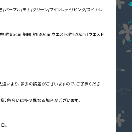
ハ
カ
ペ
ブ
パ
ボ
4
ろ/パープル/モカ/グリーン/ワインレッド/ピンク/スイカレ
シ
T
レ
ド
ニ
ジ
2
ハ
幅:約65cm 胸囲:約130cm ウエスト:約120cm（ウエスト
ニ
ス
ワ
ペ
ア
オ
3
ロ
ク
m
パ
パ
ス
ブ
ペ
ジ
5
メ
シ
ネ
ペ
ウ
コ
法違いより、多少の誤差がございますので、ご了承くださ
カ
コ
ス
様、色合いは多少異なる場合がございます。
ジ
花
バ
日。