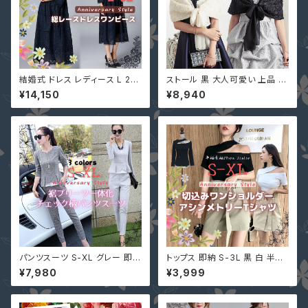
結婚式 ドレス レディース L 2L
ストール 黒 大人可愛い 上品 シ
3L 4L 5L 6L ネイビー 長袖 袖
フォン 花柄 レース YJ-33796
¥14,150
¥8,940
あり 大きいサイズ MD-Y1620
7 カーディガン 肩掛け ショール
66 パーティー 花柄 総レース
ボレロ 結婚式 ピンク ネイビー
ロングドレス マキシ丈ワンピー
ス
パンツスーツ S-XL グレー 即納
トップス 即納 S-3L 黒 白 半袖
水色 上下セット セットアップ チ
長袖 Ｔシャツ オフショルダー ス
¥7,980
¥3,999
ェック柄 スリム 52042 プリー
リム 無地 韓国風 セクシー 724
ツ レディース フォーマル 長袖
0206 肩出し カットソー レディ
秋服 入学式
ース ブラック ホワイト 切込み