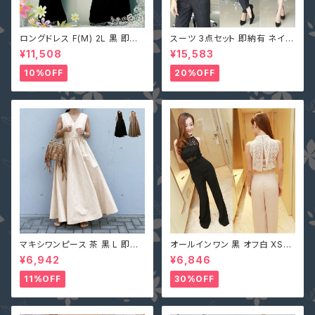
ロングドレス F(M) 2L 黒 即納
スーツ 3点セット 即納有 ネイビ
マキシワンピース キャバ嬢 パー
ー グレー S M L 2L 3L 4L 大
¥11,508
¥15,583
ティードレス スパンコール 二次
きいサイズ パンツ or スカート＋
会 大きいサイズ YJ-6536 レデ
ジャケット＋ベスト ストライプ X
10%OFF
20%OFF
ィース 背中開き ノースリーブ イ
Z-X10083
ブニングドレス
マキシワンピース 茶 黒 L 即納
オールインワン 黒 オフ白 XS-X
オフベージュレディース Vネック
L 即納 パンツドレス 襟ビジュー
¥6,942
¥6,846
nclq496 ロング ギャザー フレ
フェイクパール レース シースル
アー ノースリーブ 夏 森ガール
ー ホルターネック 背中開き オ
11%OFF
30%OFF
袖なし
フホワイト 無地 2161366