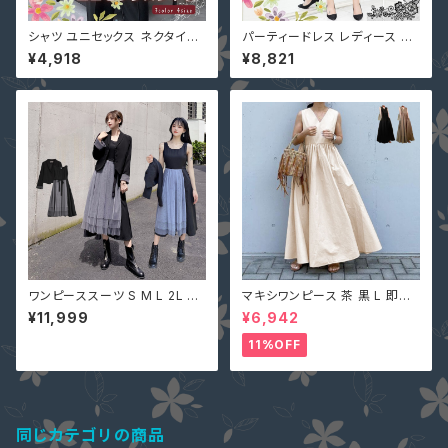
シャツ ユニセックス ネクタイ付
パーティードレス レディース 40
メンズ レディース 男女兼用 黒
代 50代 即納 3L 4L 5L 6L 7L
¥4,918
¥8,821
M L 2L 3L 即納 トップス 51116
2type 大きいサイズ QD-8065
65 ワイシャツ ラグランスリーブ
6 レース 切替 ワンピース 黒
七分袖 グレー 白
ワンピーススーツ S M L 2L 3L
マキシワンピース 茶 黒 L 即納
4L 即納 黒 グレー 大人可愛い
オフベージュレディース Vネック
¥11,999
¥6,942
セットアップ ぽっちゃり ジャケッ
nclq496 ロング ギャザー フレ
ト チュール 切替 ASY-98926
アー ノースリーブ 夏 森ガール
11%OFF
大きいサイズ デートコーデ
袖なし
同じカテゴリの商品