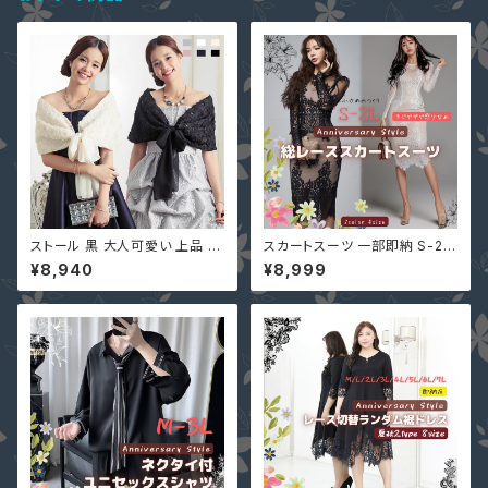
ストール 黒 大人可愛い 上品 シ
スカートスーツ 一部即納 S-2L
フォン 花柄 レース YJ-33796
黒 白 ツーピース 上下セット 長
¥8,940
¥8,999
7 カーディガン 肩掛け ショール
袖 袖あり 2点セット 配カラー u
ボレロ 結婚式 ピンク ネイビー
159906 タイト レース セクシー
シースルー 膝丈 ミモレ丈 膝下
丈 結婚式 二次会