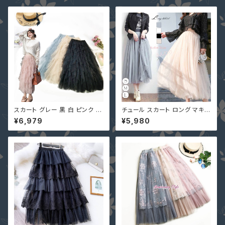
スカート グレー 黒 白 ピンク ベ
チュール スカート ロング マキシ
ージュ ボリューム感 フリルチュ
スカート ウエストゴム フレアス
¥6,979
¥5,980
ール QY-13906 大人可愛い デ
カート 春夏 1GEYU-0016
ートコーデ レディース チュチュ
フレア マキシ ロング ミモレ