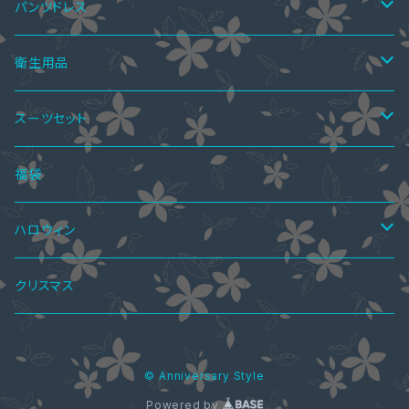
スカートスーツ
ニーハイブーツ
ペア水着
ボレロ・ショール
秋ブーツ
ワンピース
パンツドレス
ミモレ丈ドレス
パンツスーツ
ロングブーツ
ニーハイブーツ
オールインワン
ペアインナー
パンツドレス
サンダル
ツーピース
セットアップ
衛生用品
マキシ丈ドレス
ワンピーススーツ
ハーフブーツ
ロングブーツ
サロペットスカート
ペアシャツ
パーティーバッグ
レインブーツ
トップス
オールインワン
手袋
スーツセット
オールインワン・パンツドレス
ショートブーツ・ブーティー
ハーフブーツ
カーディガン
ペアシャツ＆ワンピ
ブラウス
パンプス
ボトムス
4点セット
福袋
ショートブーツ・ブーティー
Tシャツ
レギンス
ペアパーカ
ドレスインナー
ニーハイブーツ
ジャケット
2点セット
ハロウィン
ニット・セーター
スカート
ワンピーススーツ
ペアマフラー
アクセサリー
春ブーツ
オールインワン
3点セット
ロリータ服
クリスマス
パーカー
パンツ
スカートスーツ
ブラストラップ
ペアアクセサリー
ジャケット
水着
5点セット
メイド服
© Anniversary Style
シャツ・ブラウス
ネックレス
ペアリング
ウエディングドレス
コート
Powered by