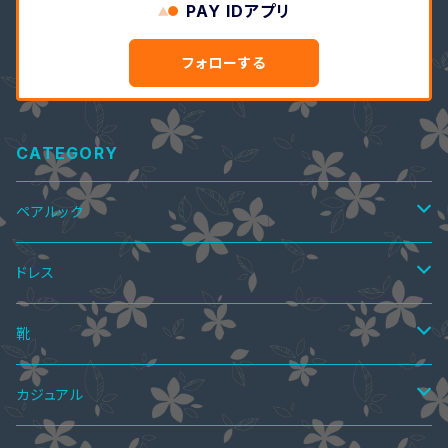
PAY IDアプリ
フォローする
CATEGORY
ペアルック
ペアTシャツ
ドレス
ペアTシャツ&ワンピース
ペアニット
ワンピース
靴
ミニドレス
ペア上下セット
ツーピース
サマーブーツ
カジュアル
ミディアムドレス