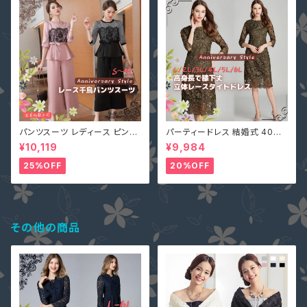
パンツスーツ レディース ピンク
パーティードレス 結婚式 40代
2L (L寄り) 3L 即納 S M L 4L
大きいサイズ オリーブ L(S寄り
¥10,119
¥9,984
黒 XZ-X99616 レース 七分袖
M) 5L 即納 2L 3L 4L 6L MD
ガウチョパンツ ペプラム リボン
-1164467 袖あり 七分袖 花柄
25%OFF
20%OFF
刺繍 総レース ワンピース タイ
ト Aライン 春
その他の商品