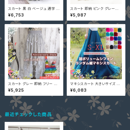
スカート 黒 白 ベージュ 通学 パ
スカート 即納 ピンク グレーブ
ーティー 二次会 ボリューム感
ルー 黒 ベージュ 通勤 通学 出
¥6,753
¥5,987
５段フレア QY-15716 花柄刺
かけ パーティー 大人 上品 花柄
繍 レース チュール 切替 スカー
刺繍 チュール 重ね スカート フ
ト デート マキシスカート ミモレ
リー QY-12366 ミモレ ロング
丈
スカート グレー 即納 フリー QY
マキシスカート 大きいサイズ S-
-12368 立体花柄 刺繍 チュー
XL 22色 ロング 夏 一部即納 超
¥5,925
¥6,083
ル 裏地ミニ丈 レディース
ボリューム レディース ワンピー
ス 2WAY LSFS-20266 シフォ
ン
最近チェックした商品