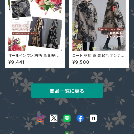
オールインワン 豹柄 黒 即納 ブ
コート 花柄 茶 裏起毛 アンティ
ラウン ガウチョパンツ ワイドパ
ーク フラワープリント柄 フード
¥9,441
¥9,500
ンツ ゆったり 半袖 レオパード
コート 97559006
ecmio-223596 レディース つ
なぎ ジャンプスーツ 5分袖
商品一覧に戻る