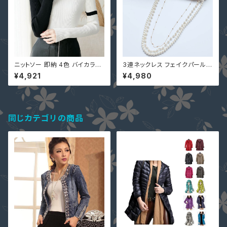
ニットソー 即納 4色 バイカラー
3連ネックレス フェイクパール
トップス ニット カットソー ハイ
結婚式 パーティー 入学式 入園
¥4,921
¥4,980
ネック スリム 着痩せ 切り替え
式 卒業式 卒園式 YJ-L0016
9002010 秋冬 大人可愛い 黒
アクセサリー フォーマル レディ
白 赤 グレー 長袖
ース
同じカテゴリの商品