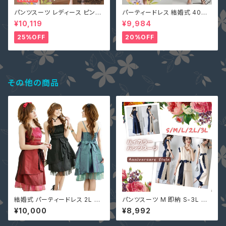
パンツスーツ レディース ピンク
パーティードレス 結婚式 40代
2L (L寄り) 3L 即納 S M L 4L
大きいサイズ オリーブ L(S寄り
¥10,119
¥9,984
黒 XZ-X99616 レース 七分袖
M) 5L 即納 2L 3L 4L 6L MD
ガウチョパンツ ペプラム リボン
-1164467 袖あり 七分袖 花柄
25%OFF
20%OFF
刺繍 総レース ワンピース タイ
ト Aライン 春
その他の商品
結婚式 パーティードレス 2L 3L
パンツスーツ M 即納 S-3L ベ
黒 大きいサイズ チュール プリー
ージュ セットアップ 上下セット
¥10,000
¥8,992
ツ ワンピース LSFS-11106 15
DT0046 バイカラー レディー
号 フォーマル パーティードレス
ス Ｔシャツ+パンツ ２点セット O