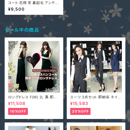
コート 花柄 茶 裏起毛 アンティ
ーク フラワープリント柄 フード
¥9,500
コート 97559006
セール中の商品
ロングドレス F(M) 2L 黒 即納
スーツ 3点セット 即納有 ネイビ
マキシワンピース キャバ嬢 パー
ー グレー S M L 2L 3L 4L 大
¥11,508
¥15,583
ティードレス スパンコール 二次
きいサイズ パンツ or スカート＋
会 大きいサイズ YJ-6536 レデ
ジャケット＋ベスト ストライプ X
10%OFF
20%OFF
ィース 背中開き ノースリーブ イ
Z-X10083
ブニングドレス