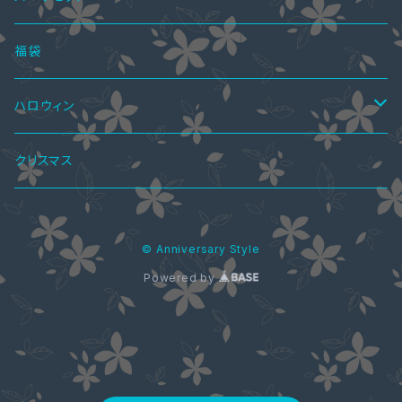
オールインワン・パンツドレス
ショートブーツ・ブーティー
ハーフブーツ
カーディガン
ペアシャツ＆ワンピ
ブラウス
パンプス
ボトムス
4点セット
福袋
ショートブーツ・ブーティー
Tシャツ
レギンス
ペアパーカ
ドレスインナー
ニーハイブーツ
ジャケット
2点セット
ハロウィン
ニット・セーター
スカート
ワンピーススーツ
ペアマフラー
アクセサリー
春ブーツ
オールインワン
3点セット
ロリータ服
クリスマス
パーカー
パンツ
スカートスーツ
ブラストラップ
ペアアクセサリー
ジャケット
水着
5点セット
メイド服
© Anniversary Style
シャツ・ブラウス
ネックレス
ペアリング
ウエディングドレス
コート
Powered by
カーディガン
コート
ストール
ジャケット
花魁ドレス
バッグ