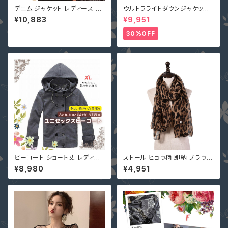
デニム ジャケット レディース S
ウルトラライトダウンジャケット
M L 2L 3L 4L 5L 宝石 ビジュ
S-7XL 12色 一部即納 ダウンコ
¥10,883
¥9,951
ー Gジャン nkt0156 ノーカラ
ート レディース nnf180016 ロ
ー 長袖 大きいサイズ ジージャ
ング丈 ミディアム丈 大きいサイ
30%OFF
ン ノーカラー
ズ
ピーコート ショート丈 レディー
ストール ヒョウ柄 即納 ブラウン
ス XL (メンズならS) 即納 ユニ
黒 ベージュ 豹柄 ポリエステル
¥8,980
¥4,951
セックス 男女兼用 単品 xcl-16
レオパード 大判 ショール マフラ
252 アウター コート ジャケット
ー スカーフ 924250p
フード付き