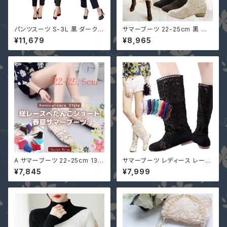
パンツスーツ S-3L 黒 ダークベ
サマーブーツ 22-25cm 黒 ベ
ージュ ネイビー 結婚式 パンツ
ージュ 茶 一部即納 春ブーツ 夏
¥11,679
¥8,965
ドレス ぽっちゃり 4way 一部即
ブーツ レース ミドルブーツ ロ
納 大きいサイズ セットアップ パ
ーヒール (筒丈誤差大）Cjgy-b
ーティドレス YJ-881516 ケー
866
プ 二の腕カバー
A サマーブーツ 22-25cm 13色
サマーブーツ レディース レース
夏ブーツ 即納 レース ショート
ロング 即納 夏ブーツ 夏フェス
¥7,845
¥7,999
ブーツ シースルー ローヒール
ミドルブーツ ハーフブーツ ぺた
ぺたんこ BW132773-A
んこ 12色7サイズ 大きいサイズ
黒 白 ベージュ 茶 グレー Ihx-4
17 送料無料