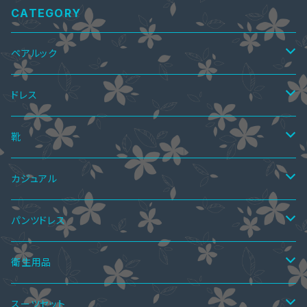
CATEGORY
ペアルック
ペアTシャツ
ドレス
ペアTシャツ&ワンピース
ペアニット
ワンピース
靴
ミニドレス
ペア上下セット
ツーピース
サマーブーツ
カジュアル
ミディアムドレス
スカートスーツ
ニーハイブーツ
ペア水着
ボレロ・ショール
秋ブーツ
ワンピース
パンツドレス
ミモレ丈ドレス
パンツスーツ
ロングブーツ
ニーハイブーツ
オールインワン
ペアインナー
パンツドレス
サンダル
ツーピース
セットアップ
衛生用品
マキシ丈ドレス
ワンピーススーツ
ハーフブーツ
ロングブーツ
サロペットスカート
ペアシャツ
パーティーバッグ
レインブーツ
トップス
オールインワン
手袋
スーツセット