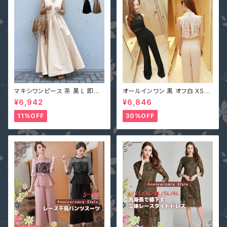
マキシワンピース 茶 黒 L 即納
オールインワン 黒 オフ白 XS-X
オフベージュレディース Vネック
L 即納 パンツドレス 襟ビジュー
¥6,942
¥6,846
nclq496 ロング ギャザー フレ
フェイクパール レース シースル
アー ノースリーブ 夏 森ガール
ー ホルターネック 背中開き オ
11%OFF
30%OFF
袖なし
フホワイト 無地 2161366