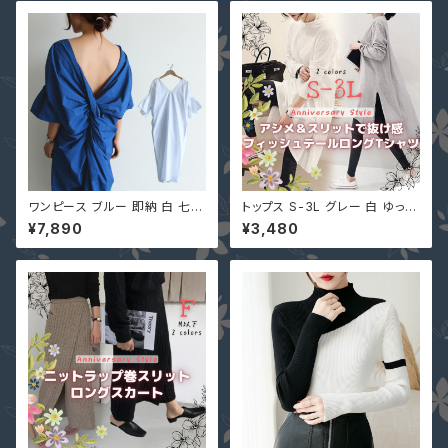
春 夏
L
ワンピース ブルー 即納 白 七分
トップス S-3L グレー 白 ゆった
袖 背中開き ねじり ロング 綿 コ
り 大きいサイズ チュニック ワン
¥7,890
¥3,480
ットン ホワイト ブルー F u9301
ピース 即納 9001047 ロンT
6 バックシャン バックツイスト
シャツ サイドスリット ホワイト
春 夏 服 青
ロングテイル 後ろが長い