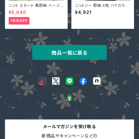
ニット スカート 黒即納 ベージュ
ニットソー 即納 4色 バイカラー
フリー スリット ボトムス 個性的
トップス ニット カットソー ハイ
¥5,040
¥4,921
美脚 ウエストゴム 90010426
ネック スリム 着痩せ 切り替え
ロングスカート リブ編み 巻きス
9002010 秋冬 大人可愛い 黒
16%OFF
カート風 ラップ
白 赤 グレー 長袖
商品一覧に戻る
メールマガジンを受け取る
新商品やキャンペーンなどの
