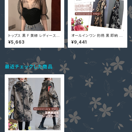
トップス 黒 F 黄緑 レディース
オールインワン 豹柄 黒 即納 ブ
シースルー チュール 切替 ベア
ラウン ガウチョパンツ ワイドパ
¥5,663
¥9,441
トップ Vネック リブサマーニット
ンツ ゆったり 半袖 レオパード
2436576 半袖 夏 カットソー
ecmio-223596 レディース つ
なぎ ジャンプスーツ 5分袖
最近チェックした商品