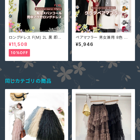
ロングドレス F(M) 2L 黒 即納
ペアマフラー 男女兼用 8色 ペ
マキシワンピース キャバ嬢 パー
アルック カップル ストール 大判
¥11,508
¥5,946
ティードレス スパンコール 二次
厚手 お揃い 8628673 レディ
会 大きいサイズ YJ-6536 レデ
ース メンズ クリスマスプレゼン
10%OFF
ィース 背中開き ノースリーブ イ
ト 初詣 旅行 バレンタインデー
ブニングドレス
単品価
同じカテゴリの商品