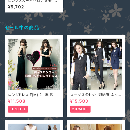
ロングスカート ベロア 即納 有
黒 ネイビー 茶 グレー 通勤 通
¥5,702
学 ボリューム感 ベルベット チュ
ール 切替 QY-13226
セール中の商品
ロングドレス F(M) 2L 黒 即納
スーツ 3点セット 即納有 ネイビ
マキシワンピース キャバ嬢 パー
ー グレー S M L 2L 3L 4L 大
¥11,508
¥15,583
ティードレス スパンコール 二次
きいサイズ パンツ or スカート＋
会 大きいサイズ YJ-6536 レデ
ジャケット＋ベスト ストライプ X
10%OFF
20%OFF
ィース 背中開き ノースリーブ イ
Z-X10083
ブニングドレス