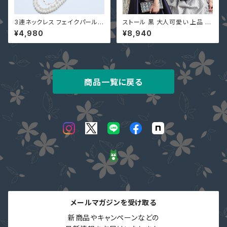
3連ネックレス フェイクパール
ストール 黒 大人可愛い 上品 シ
結婚式 パーティー 入学式 入園
フォン 花柄 レース YJ-33796
¥4,980
¥8,940
式 卒業式 卒園式 YJ-L0016
7 カーディガン 肩掛け ショール
アクセサリー フォーマル レディ
ボレロ 結婚式 ピンク ネイビー
ース
商品一覧に戻る
メールマガジンを受け取る
新商品やキャンペーンなどの
