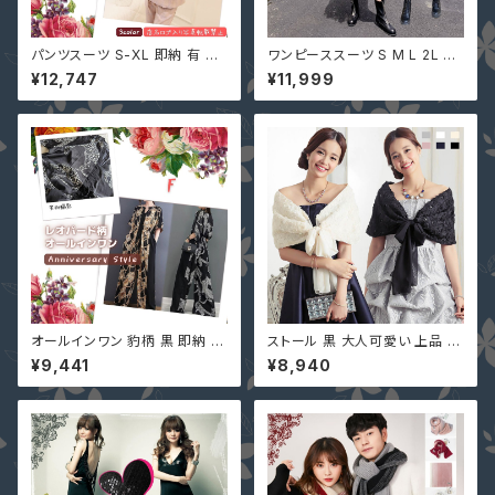
パンツスーツ S-XL 即納 有 ピ
ワンピーススーツ S M L 2L 3L
ンクチェック 黒 ネイビーストラ
4L 即納 黒 グレー 大人可愛い
¥12,747
¥11,999
イプ セットアップ 長袖ジャケット
セットアップ ぽっちゃり ジャケッ
＋パンツ 韓国ファッション 上下
ト チュール 切替 ASY-98926
セット ツーピース u97456
大きいサイズ デートコーデ
オールインワン 豹柄 黒 即納 ブ
ストール 黒 大人可愛い 上品 シ
ラウン ガウチョパンツ ワイドパ
フォン 花柄 レース YJ-33796
¥9,441
¥8,940
ンツ ゆったり 半袖 レオパード
7 カーディガン 肩掛け ショール
ecmio-223596 レディース つ
ボレロ 結婚式 ピンク ネイビー
なぎ ジャンプスーツ 5分袖