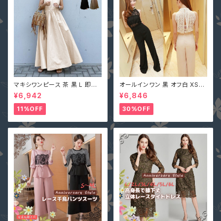
マキシワンピース 茶 黒 L 即納
オールインワン 黒 オフ白 XS-X
オフベージュレディース Vネック
L 即納 パンツドレス 襟ビジュー
¥6,942
¥6,846
nclq496 ロング ギャザー フレ
フェイクパール レース シースル
アー ノースリーブ 夏 森ガール
ー ホルターネック 背中開き オ
11%OFF
30%OFF
袖なし
フホワイト 無地 2161366