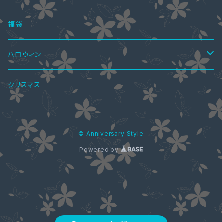
オールインワン・パンツドレス
ショートブーツ・ブーティー
ハーフブーツ
カーディガン
ペアシャツ＆ワンピ
ブラウス
パンプス
ボトムス
4点セット
福袋
ショートブーツ・ブーティー
Tシャツ
レギンス
ペアパーカ
ドレスインナー
ニーハイブーツ
ジャケット
2点セット
ハロウィン
ニット・セーター
スカート
ワンピーススーツ
ペアマフラー
アクセサリー
春ブーツ
オールインワン
3点セット
ロリータ服
クリスマス
パーカー
パンツ
スカートスーツ
ブラストラップ
ペアアクセサリー
ジャケット
水着
5点セット
メイド服
© Anniversary Style
シャツ・ブラウス
ネックレス
ペアリング
ウエディングドレス
コート
Powered by
カーディガン
コート
ストール
ジャケット
花魁ドレス
バッグ