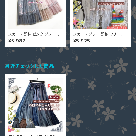
スカート 即納 ピンク グレーブ
スカート グレー 即納 フリー QY
ルー 黒 ベージュ 通勤 通学 出
-12368 立体花柄 刺繍 チュー
¥5,987
¥5,925
かけ パーティー 大人 上品 花柄
ル 裏地ミニ丈 レディース
刺繍 チュール 重ね スカート フ
リー QY-12366 ミモレ ロング
最近チェックした商品