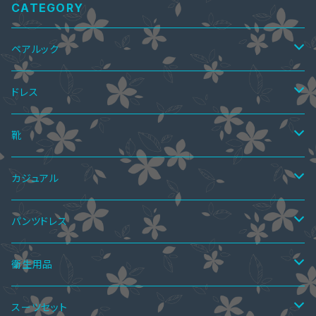
CATEGORY
ペアルック
ペアTシャツ
ドレス
ペアTシャツ&ワンピース
ペアニット
ワンピース
靴
ミニドレス
ペア上下セット
ツーピース
サマーブーツ
カジュアル
ミディアムドレス
スカートスーツ
ニーハイブーツ
ペア水着
ボレロ・ショール
秋ブーツ
ワンピース
パンツドレス
ミモレ丈ドレス
パンツスーツ
ロングブーツ
ニーハイブーツ
オールインワン
ペアインナー
パンツドレス
サンダル
ツーピース
セットアップ
衛生用品
マキシ丈ドレス
ワンピーススーツ
ハーフブーツ
ロングブーツ
サロペットスカート
ペアシャツ
パーティーバッグ
レインブーツ
トップス
オールインワン
手袋
スーツセット