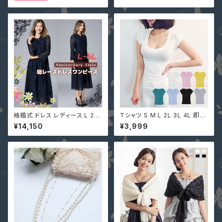
ブニングドレス
結婚式 ドレス レディース L 2L
Tシャツ S M L 2L 3L 4L 即納
3L 4L 5L 6L ネイビー 長袖 袖
有 深Uネック 黒 グレー 白 ピン
¥14,150
¥3,999
あり 大きいサイズ MD-Y1620
ク 胸元強調 レディース 半袖 シ
66 パーティー 花柄 総レース
ャツ シンプル 無地 pl1867 カッ
ロングドレス マキシ丈ワンピー
トソー トップス ターコイズブル
ス
ー