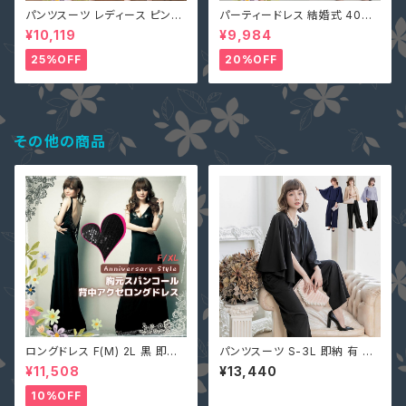
パンツスーツ レディース ピンク
パーティードレス 結婚式 40代
2L (L寄り) 3L 即納 S M L 4L
大きいサイズ オリーブ L(S寄り
¥10,119
¥9,984
黒 XZ-X99616 レース 七分袖
M) 5L 即納 2L 3L 4L 6L MD
ガウチョパンツ ペプラム リボン
-1164467 袖あり 七分袖 花柄
25%OFF
20%OFF
刺繍 総レース ワンピース タイ
ト Aライン 春
その他の商品
ロングドレス F(M) 2L 黒 即納
パンツスーツ S-3L 即納 有 黒
マキシワンピース キャバ嬢 パー
ネイビー ブラウン ガウチョ パン
¥11,508
¥13,440
ティードレス スパンコール 二次
ツドレス 七分袖 ケープ マント
会 大きいサイズ YJ-6536 レデ
無地 上下セット 二次会 結婚式
10%OFF
ィース 背中開き ノースリーブ イ
YJ-881336 卒業式 入学式