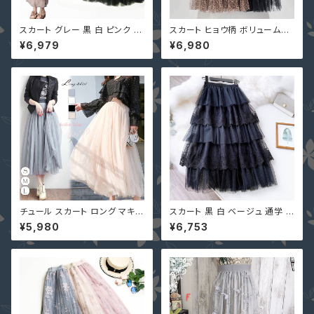
スカート グレー 黒 白 ピンク ベ
スカート ヒョウ柄 ボリューム感
ージュ ボリューム感 フリルチュ
3段フレア 黒 ベージュ チュール
¥6,979
¥6,980
ール QY-13906 大人可愛い デ
フリル 2117316 レオパード ティ
ートコーデ レディース チュチュ
アード 大人可愛い デートコーデ
フレア マキシ ロング ミモレ
チュール スカート ロング マキシ
スカート 黒 白 ベージュ 通学 パ
スカート ウエストゴム フレアス
ーティー 二次会 ボリューム感
¥5,980
¥6,753
カート 春夏 1GEYU-0016
５段フレア QY-15716 花柄刺
繍 レース チュール 切替 スカー
ト デート マキシスカート ミモレ
丈