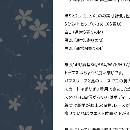
黒Sと2L、白LとXLのみ実寸計測
S(バストヒップ小さめ、XS寄り）
白L （通常S寄りのM）
黒2L（通常L寄りのM）
白2L（通常M寄りのL）
身長146/肩幅36/B84/W75/H9
トップスはちょうど良い感じです。
パフスリーブと黒のレースで二の腕
スカートはぎりぎり着用できました
スタイルに自信がない方はボディー
着丈は裏地が膝上5cm程、レースが
痩せていればウエスト位置が下がる
身長によってはモデル着用丈になら