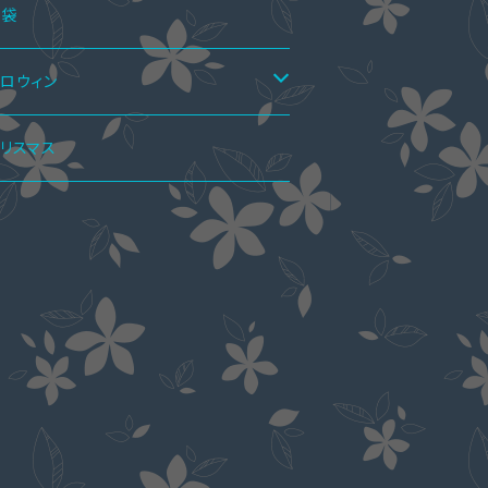
ーフブーツ
ーディガン
アシャツ＆ワンピ
ラウス
ンプス
トムス
点セット
福袋
ョートブーツ・ブーティー
シャツ
ギンス
ペアパーカ
レスインナー
ーハイブーツ
ャケット
点セット
ロウィン
ット・セーター
カート
ンピーススーツ
アマフラー
クセサリー
春ブーツ
ールインワン
点セット
リータ服
リスマス
ーカー
ンツ
カートスーツ
ラストラップ
アアクセサリー
ャケット
水着
点セット
イド服
ャツ・ブラウス
ックレス
アリング
エディングドレス
ート
ーディガン
ート
トール
ャケット
魁ドレス
ッグ
靴下