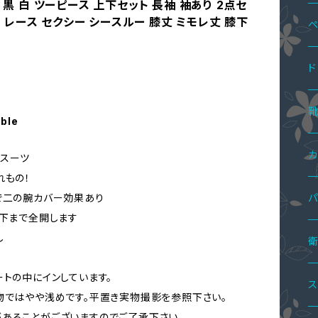
 黒 白 ツーピース 上下セット 長袖 袖あり 2点セ
イト レース セクシー シースルー 膝丈 ミモレ丈 膝下
ペ
ペ
ド
ペ
ペ
ワ
able
ミ
ペ
ツ
サ
カ
スーツ
れもの！
ミ
ス
ニ
ボ
ワ
で二の腕カバー効果あり
パ
、下まで全開します
ミ
パ
ロ
し
ニ
オ
ペ
パ
サ
ツ
セ
マ
ワ
ハ
トの中にインしています。
ロ
サ
ペ
パ
レ
ト
オ
ス
物ではやや浅めです。平置き実物撮影を参照下さい。
オ
あることがございますのでご了承下さい。
シ