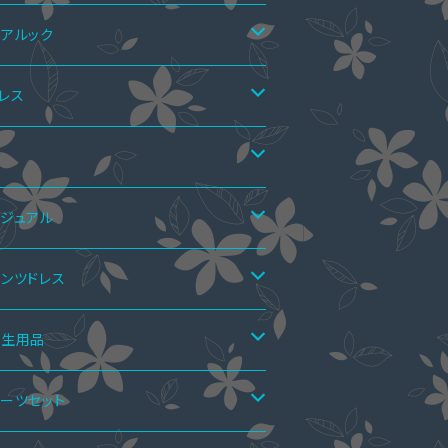
アルック
アTシャツ
レス
アTシャツ&ワンピース
アニット
ンピース
靴
ニドレス
ア上下セット
ーピース
マーブーツ
ジュアル
ディアムドレス
カートスーツ
ーハイブーツ
ペア水着
レロ・ショール
秋ブーツ
ンピース
ンツドレス
モレ丈ドレス
ンツスーツ
ングブーツ
ーハイブーツ
ールインワン
アインナー
ンツドレス
ンダル
ーピース
ットアップ
衛生用品
キシ丈ドレス
ンピーススーツ
ーフブーツ
ングブーツ
ロペットスカート
アシャツ
ーティーバッグ
インブーツ
ップス
ールインワン
手袋
ーツセット
ールインワン・パンツドレス
ョートブーツ・ブーティー