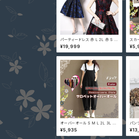
パーティードレス 赤 L 2L 赤 S M
スカー
ジャガード織 MD-S162296 大き
リー
¥19,999
¥5,
いサイズ パーティー 披露宴 発表
001
会 演奏会 花柄 ノースリーブ ワン
ボト
ピース
イレ
オーバーオール S M L 2L 3L 4L
パンツ
5L 8色 黒 即納 有 ぽっちゃり 大
イビ
¥5,935
¥13
きいサイズ pl367 オールインワ
レス
ン レディース サロペット パンツ
上下セ