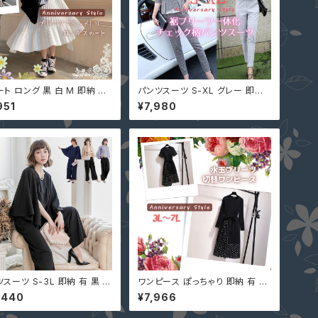
ト ロング 黒 白 M 即納 プ
パンツスーツ S-XL グレー 即納
ツ フレアー アシンメトリー 9
水色 上下セット セットアップ チェ
951
¥7,980
2756 ミモレ丈 膝下丈 膝丈
ック柄 スリム 52042 プリーツ レ
ムス ブラック ホワイト 不規則
ディース フォーマル 長袖 秋服 入
ギュラーヘム
学式
スーツ S-3L 即納 有 黒 ネ
ワンピース ぽっちゃり 即納 有 3L
ー ブラウン ガウチョ パンツド
4L 5L 6L 7L 大きいサイズ レデ
,440
¥7,966
 七分袖 ケープ マント 無地
ィース 袖あり BXC-606166 長
ット 二次会 結婚式 YJ-88
袖 or 半袖 大人 可愛い 重ねる風