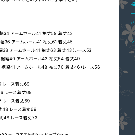
ハ
カ
ペ
ブ
パ
ボ
4
シ
T
レ
ド
ニ
ジ
2
ハ
裾幅34 アームホール41 袖丈59 着丈43
ニ
ス
ワ
ペ
ア
オ
3
ロ
ク
裾幅36 アームホール41 袖丈61 着丈45
裾幅38 アームホール41 袖丈63 着丈43（レース53
パ
パ
ス
ブ
4 裾幅40 アームホール42 袖丈64 着丈49
ペ
ジ
5
メ
4 裾幅41 アームホール48 袖丈70 着丈46（レース56
シ
ネ
ペ
ウ
コ
6 レース着丈69
46 レース着丈69
カ
コ
ス
7 レース着丈69
丈48 レース着丈69
ジ
花
バ
着丈48 レース着丈73
ト83cm ウエスト62cm ヒップ85cm