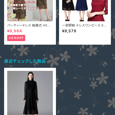
パーティードレス 結婚式 40代
一部即納 ドレスワンピース S-4
大きいサイズ オリーブ L(S寄り
L ネイビー 黒 赤 ミモレ 総レー
¥9,984
¥8,579
M) 5L 即納 2L 3L 4L 6L MD
ス ぽっちゃり 大きいサイズ 七分
-1164467 袖あり 七分袖 花柄
袖 花柄 LM-81256
20%OFF
刺繍 総レース ワンピース タイ
ト Aライン 春
最近チェックした商品