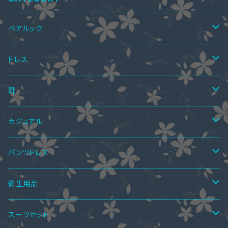
ペアルック
ペアTシャツ
ドレス
ペアTシャツ&ワンピース
ペアニット
ワンピース
靴
ミニドレス
ペア上下セット
ツーピース
サマーブーツ
カジュアル
ミディアムドレス
スカートスーツ
ニーハイブーツ
ペア水着
ボレロ・ショール
秋ブーツ
ワンピース
パンツドレス
ミモレ丈ドレス
パンツスーツ
ロングブーツ
ニーハイブーツ
オールインワン
ペアインナー
パンツドレス
サンダル
ツーピース
セットアップ
衛生用品
マキシ丈ドレス
ワンピーススーツ
ハーフブーツ
ロングブーツ
サロペットスカート
ペアシャツ
パーティーバッグ
レインブーツ
トップス
オールインワン
手袋
スーツセット