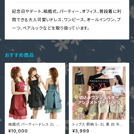
記念日やデート、結婚式、パーティー、オフィス、普段着に利
用できる大人可愛いドレス、ワンピース、オールインワン、ブ
ーツ、ペアルックなどを取り扱っています。
おすすめ商品
結婚式 パーティードレス 2L 3L
トップス 即納 S-3L 黒 白 半袖
黒 大きいサイズ チュール プリー
長袖 Ｔシャツ オフショルダー ス
¥10,000
¥3,999
ツ ワンピース LSFS-11106 15
リム 無地 韓国風 セクシー 724