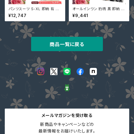
パンツスーツ S-XL 即納 有 ピ
オールインワン 豹柄 黒 即納 ブ
ンクチェック 黒 ネイビーストラ
ラウン ガウチョパンツ ワイドパ
¥12,747
¥9,441
イプ セットアップ 長袖ジャケット
ンツ ゆったり 半袖 レオパード
＋パンツ 韓国ファッション 上下
ecmio-223596 レディース つ
セット ツーピース u97456
なぎ ジャンプスーツ 5分袖
商品一覧に戻る
メールマガジンを受け取る
新商品やキャンペーンなどの

最新情報をお届けいたします。