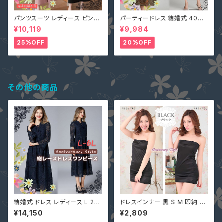
パンツスーツ レディース ピンク
パーティードレス 結婚式 40代
2L (L寄り) 3L 即納 S M L 4L
大きいサイズ オリーブ L(S寄り
¥10,119
¥9,984
黒 XZ-X99616 レース 七分袖
M) 5L 即納 2L 3L 4L 6L MD
ガウチョパンツ ペプラム リボン
-1164467 袖あり 七分袖 花柄
25%OFF
20%OFF
刺繍 総レース ワンピース タイ
ト Aライン 春
その他の商品
結婚式 ドレス レディース L 2L
ドレスインナー 黒 S M 即納 ド
3L 4L 5L 6L ネイビー 長袖 袖
レスの下の必需品 クリアストラ
¥14,150
¥2,809
あり 大きいサイズ MD-Y1620
ップ付 透け防止 ドレス用 イン