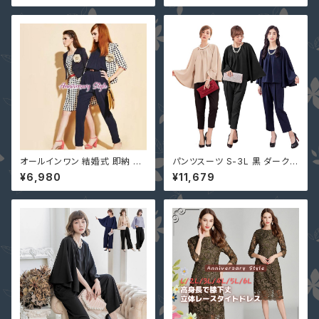
号 フォーマル パーティードレス
0206 肩出し カットソー レディ
春 夏
ース ブラック ホワイト 切込み
オールインワン 結婚式 即納 S-
パンツスーツ S-3L 黒 ダークベ
XL ネイビー 黒 グリーン ピンク
ージュ ネイビー 結婚式 パンツ
¥6,980
¥11,679
ベルトなし プリーツ 7分丈 クロ
ドレス ぽっちゃり 4way 一部即
ップド パーティー 二次会 パンツ
納 大きいサイズ セットアップ パ
ドレス ロンパース 6-082
ーティドレス YJ-881516 ケー
プ 二の腕カバー