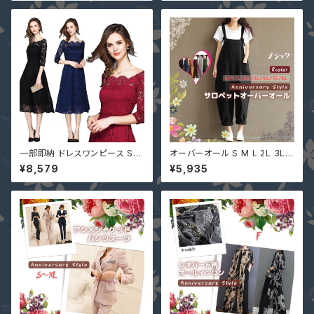
66 パーティー 花柄 総レース
ナー スリップ ペチコート dre-1
ロングドレス マキシ丈ワンピー
1567
ス
一部即納 ドレスワンピース S-4
オーバーオール S M L 2L 3L 4
L ネイビー 黒 赤 ミモレ 総レー
L 5L 8色 黒 即納 有 ぽっちゃり
¥8,579
¥5,935
ス ぽっちゃり 大きいサイズ 七分
大きいサイズ pl367 オールイン
袖 花柄 LM-81256
ワン レディース サロペット パン
ツ ゆったり カジュアル