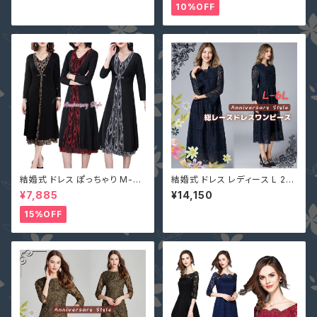
ロングドレス 結婚式
会 大きいサイズ YJ-6536 レデ
10%OFF
ィース 背中開き ノースリーブ イ
ブニングドレス
結婚式 ドレス ぽっちゃり M-5L
結婚式 ドレス レディース L 2L
一部即納 黒 シルバー ゴールド
3L 4L 5L 6L ネイビー 長袖 袖
¥7,885
¥14,150
大きいサイズ レディース SZLN
あり 大きいサイズ MD-Y1620
-55076 パーティードレス 長袖
66 パーティー 花柄 総レース
15%OFF
ワンピース フォーマルドレス 30
ロングドレス マキシ丈ワンピー
代 40代 50代
ス