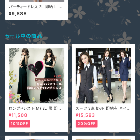
パーティードレス 2L 即納 L-6L
結婚式 ぽっちゃり 大きいサイズ
¥9,888
予約 袖あり 長袖 黒 MD-Y142
766 出かけ 二次会 胸元 フリル
総レース ワンピース 30代 40
代
セール中の商品
ロングドレス F(M) 2L 黒 即納
スーツ 3点セット 即納有 ネイビ
マキシワンピース キャバ嬢 パー
ー グレー S M L 2L 3L 4L 大
¥11,508
¥15,583
ティードレス スパンコール 二次
きいサイズ パンツ or スカート＋
会 大きいサイズ YJ-6536 レデ
ジャケット＋ベスト ストライプ X
10%OFF
20%OFF
ィース 背中開き ノースリーブ イ
Z-X10083
ブニングドレス