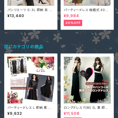
パンツスーツ S-3L 即納 有 黒
パーティードレス 結婚式 40代
ネイビー ブラウン ガウチョ パン
大きいサイズ オリーブ L(S寄り
¥13,440
¥9,984
ツドレス 七分袖 ケープ マント
M) 5L 即納 2L 3L 4L 6L MD
無地 上下セット 二次会 結婚式
-1164467 袖あり 七分袖 花柄
20%OFF
YJ-881336 卒業式 入学式
刺繍 総レース ワンピース タイ
ト Aライン 春
同じカテゴリの商品
パーティードレス L 即納 黒 五
ロングドレス F(M) 2L 黒 即納
分袖 大人可愛い 総レース MD-
マキシワンピース キャバ嬢 パー
¥9,632
¥11,508
S673016 ワンピース マキシ丈
ティードレス スパンコール 二次