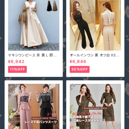
マキシワンピース 茶 黒 L 即納
オールインワン 黒 オフ白 XS-X
オフベージュレディース Vネック
L 即納 パンツドレス 襟ビジュー
¥6,942
¥6,846
nclq496 ロング ギャザー フレ
フェイクパール レース シースル
アー ノースリーブ 夏 森ガール
ー ホルターネック 背中開き オ
11%OFF
30%OFF
袖なし
フホワイト 無地 2161366