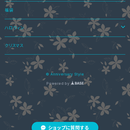
オールインワン・パンツドレス
ショートブーツ・ブーティー
ハーフブーツ
カーディガン
ペアシャツ＆ワンピ
ブラウス
パンプス
ボトムス
4点セット
福袋
ショートブーツ・ブーティー
Tシャツ
レギンス
ペアパーカ
ドレスインナー
ニーハイブーツ
ジャケット
2点セット
ハロウィン
ニット・セーター
スカート
ワンピーススーツ
ペアマフラー
アクセサリー
春ブーツ
オールインワン
3点セット
ロリータ服
クリスマス
パーカー
パンツ
スカートスーツ
ブラストラップ
ペアアクセサリー
ジャケット
水着
5点セット
メイド服
© Anniversary Style
シャツ・ブラウス
ネックレス
ペアリング
ウエディングドレス
コート
Powered by
カーディガン
コート
ストール
ジャケット
花魁ドレス
バッグ
ショップに質問する