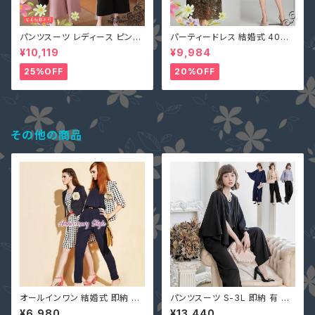
パンツスーツ レディース ピンク
パーティードレス 結婚式 40代
2L (L寄り) 3L 即納 S M L 4L
大きいサイズ オリーブ L(S寄り
¥10,119
¥9,984
黒 XZ-X99616 レース 七分袖
M) 5L 即納 2L 3L 4L 6L MD
ガウチョパンツ ペプラム リボン
-1164467 袖あり 七分袖 花柄
25%OFF
20%OFF
刺繍 総レース ワンピース タイ
ト Aライン 春
その他の商品
オールインワン 結婚式 即納 S-
パンツスーツ S-3L 即納 有 黒
XL ネイビー 黒 グリーン ピンク
ネイビー ブラウン ガウチョ パン
¥6,980
¥13,440