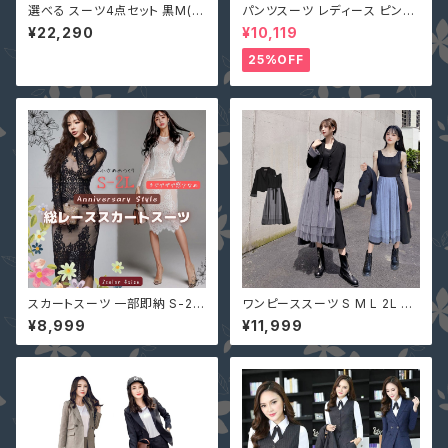
選べる スーツ4点セット 黒M(S
パンツスーツ レディース ピンク
相当)即納 S-5L セットアップ 大
2L (L寄り) 3L 即納 S M L 4L
¥22,290
¥10,119
きいサイズ XZ-X9386 OL 制
黒 XZ-X99616 レース 七分袖
服 通勤 通学 面接 ビジネス 無
ガウチョパンツ ペプラム リボン
25%OFF
地 上品感 レディーススーツ
スカートスーツ 一部即納 S-2L
ワンピーススーツ S M L 2L 3L
黒 白 ツーピース 上下セット 長
4L 即納 黒 グレー 大人可愛い
¥8,999
¥11,999
袖 袖あり 2点セット 配カラー u
セットアップ ぽっちゃり ジャケッ
159906 タイト レース セクシー
ト チュール 切替 ASY-98926
シースルー 膝丈 ミモレ丈 膝下
大きいサイズ デートコーデ
丈 結婚式 二次会