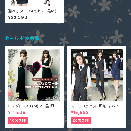
選べる スーツ4点セット 黒M(S
相当)即納 他S-5L予約 セットア
¥22,290
ップ 大きいサイズ OL 制服 通勤
通学 面接 ビジネス 無地 上品
感 レディーススーツ XZ-X938
6
セール中の商品
ロングドレス F(M) 2L 黒 即納
スーツ 3点セット 即納有 ネイビ
マキシワンピース キャバ嬢 パー
ー グレー S M L 2L 3L 4L 大
¥11,508
¥15,583
ティードレス スパンコール 二次
きいサイズ パンツ or スカート＋
会 大きいサイズ YJ-6536 レデ
ジャケット＋ベスト ストライプ X
10%OFF
20%OFF
ィース 背中開き ノースリーブ イ
Z-X10083
ブニングドレス