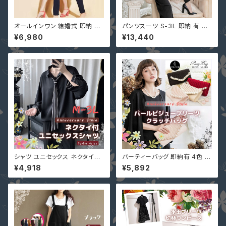
オールインワン 結婚式 即納 S-
パンツスーツ S-3L 即納 有 黒
XL ネイビー 黒 グリーン ピンク
ネイビー ブラウン ガウチョ パン
¥6,980
¥13,440
ベルトなし プリーツ 7分丈 クロ
ツドレス 七分袖 ケープ マント
ップド パーティー 二次会 パンツ
無地 上下セット 二次会 結婚式
ドレス ロンパース 6-082
YJ-881336 卒業式 入学式
シャツ ユニセックス ネクタイ付
パーティーバッグ 即納有 4色 大
メンズ レディース 男女兼用 黒
きめバッグ パーティバッグ レディ
¥4,918
¥5,892
M L 2L 3L 即納 トップス 51116
ースバッグ クラッチバッグ YJ-B
65 ワイシャツ ラグランスリーブ
55166 3WAY ベージュ ブラッ
七分袖 グレー 白
ク 黒 ピンク ワインレッド 赤