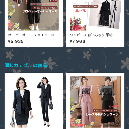
オーバーオール S M L 2L 3L 4
ワンピース ぽっちゃり 即納 有
L 5L 8色 黒 即納 有 ぽっちゃり
3L 4L 5L 6L 7L 大きいサイズ
¥5,935
¥7,966
大きいサイズ pl367 オールイン
レディース 袖あり BXC-60616
ワン レディース サロペット パン
6 長袖 or 半袖 大人 可愛い 重
ツ ゆったり カジュアル
ねる風 ドット柄 切替 黒
同じカテゴリの商品