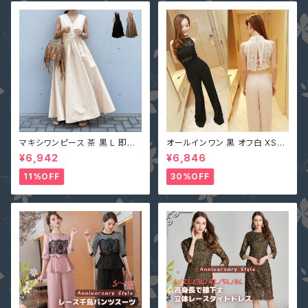
マキシワンピース 茶 黒 L 即納
オールインワン 黒 オフ白 XS-X
オフベージュレディース Vネック
L 即納 パンツドレス 襟ビジュー
¥6,942
¥6,846
nclq496 ロング ギャザー フレ
フェイクパール レース シースル
アー ノースリーブ 夏 森ガール
ー ホルターネック 背中開き オ
11%OFF
30%OFF
袖なし
フホワイト 無地 2161366