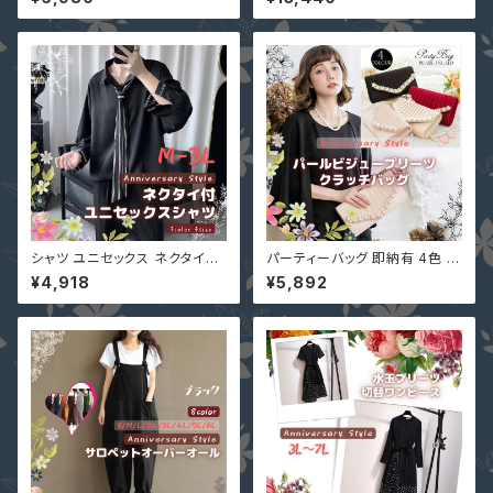
ベルトなし プリーツ 7分丈 クロ
ツドレス 七分袖 ケープ マント
ップド パーティー 二次会 パンツ
無地 上下セット 二次会 結婚式
ドレス ロンパース 6-082
YJ-881336 卒業式 入学式
シャツ ユニセックス ネクタイ付
パーティーバッグ 即納有 4色 大
メンズ レディース 男女兼用 黒
きめバッグ パーティバッグ レディ
¥4,918
¥5,892
M L 2L 3L 即納 トップス 51116
ースバッグ クラッチバッグ YJ-B
65 ワイシャツ ラグランスリーブ
55166 3WAY ベージュ ブラッ
七分袖 グレー 白
ク 黒 ピンク ワインレッド 赤