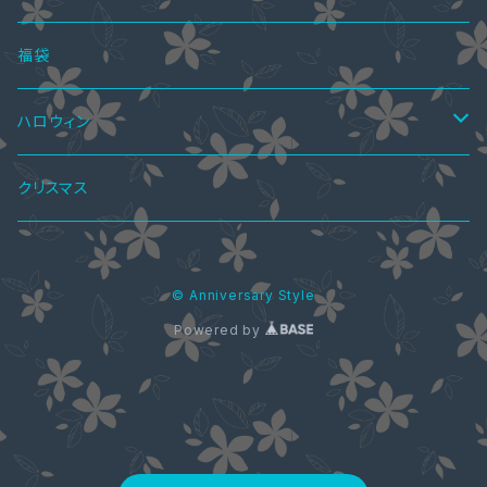
オールインワン・パンツドレス
ショートブーツ・ブーティー
ハーフブーツ
カーディガン
ペアシャツ＆ワンピ
ブラウス
パンプス
ボトムス
4点セット
福袋
ショートブーツ・ブーティー
Tシャツ
レギンス
ペアパーカ
ドレスインナー
ニーハイブーツ
ジャケット
2点セット
ハロウィン
ニット・セーター
スカート
ワンピーススーツ
ペアマフラー
アクセサリー
春ブーツ
オールインワン
3点セット
ロリータ服
クリスマス
パーカー
パンツ
スカートスーツ
ブラストラップ
ペアアクセサリー
ジャケット
水着
5点セット
メイド服
© Anniversary Style
シャツ・ブラウス
ネックレス
ペアリング
ウエディングドレス
コート
Powered by
カーディガン
コート
ストール
ジャケット
花魁ドレス
バッグ