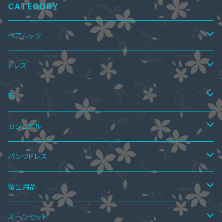
CATEGORY
ペアルック
ペアTシャツ
ドレス
ペアTシャツ&ワンピース
ペアニット
ワンピース
靴
ミニドレス
ペア上下セット
ツーピース
サマーブーツ
カジュアル
ミディアムドレス
スカートスーツ
ニーハイブーツ
ペア水着
ボレロ・ショール
秋ブーツ
ワンピース
パンツドレス
ミモレ丈ドレス
パンツスーツ
ロングブーツ
ニーハイブーツ
オールインワン
ペアインナー
パンツドレス
サンダル
ツーピース
セットアップ
衛生用品
マキシ丈ドレス
ワンピーススーツ
ハーフブーツ
ロングブーツ
サロペットスカート
ペアシャツ
パーティーバッグ
レインブーツ
トップス
オールインワン
手袋
スーツセット