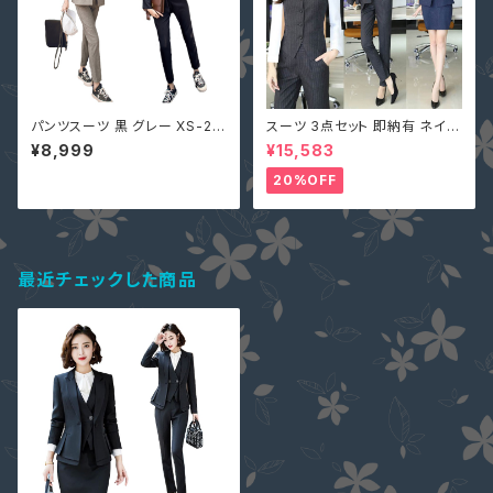
パンツスーツ 黒 グレー XS-2X
スーツ 3点セット 即納有 ネイビ
L 一部即納 セットアップ 長袖 テ
ー グレー S M L 2L 3L 4L 大
¥8,999
¥15,583
ーラードジャケット ＋ 七分丈パ
きいサイズ パンツ or スカート＋
ンツ 上下セット ツーピース 265
ジャケット＋ベスト ストライプ X
20%OFF
32 レディース 服 秋服 服装
Z-X10083
最近チェックした商品