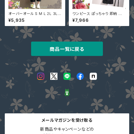
オーバーオール S M L 2L 3L 4
ワンピース ぽっちゃり 即納 有
L 5L 8色 黒 即納 有 ぽっちゃり
3L 4L 5L 6L 7L 大きいサイズ
¥5,935
¥7,966
大きいサイズ pl367 オールイン
レディース 袖あり BXC-60616
ワン レディース サロペット パン
6 長袖 or 半袖 大人 可愛い 重
ツ ゆったり カジュアル
ねる風 ドット柄 切替 黒
商品一覧に戻る
メールマガジンを受け取る
新商品やキャンペーンなどの
