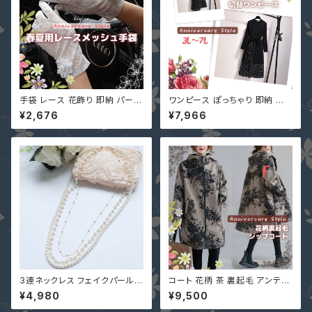
手袋 レース 花飾り 即納 パープ
ワンピース ぽっちゃり 即納 有
ル 6カラー メッシュ スマホ対応
3L 4L 5L 6L 7L 大きいサイズ
¥2,676
¥7,966
タッチパネル対応 紫外線対策
レディース 袖あり BXC-60616
日焼け対策 滑り止め ST-1010
6 長袖 or 半袖 大人 可愛い 重
6 自転車UVカット クリックポス
ねる風 ドット柄 切替 黒
ト発送
3連ネックレス フェイクパール
コート 花柄 茶 裏起毛 アンティ
結婚式 パーティー 入学式 入園
ーク フラワープリント柄 フード
¥4,980
¥9,500
式 卒業式 卒園式 YJ-L0016
コート 97559006
アクセサリー フォーマル レディ