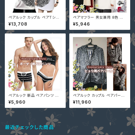
ペアルック カップル ペアTシャ
ペアマフラー 男女兼用 8色 ペ
ツ 即納 ペア トップス メンズ カ
アルック カップル ストール 大判
¥13,708
¥5,946
ットソー Tシャツ 半袖 レディー
厚手 お揃い 8628673 レディ
ス シンプル P7090 送料無料
ース メンズ クリスマスプレゼン
黒 白 ピンク S/M/L/XL 大きい
ト 初詣 旅行 バレンタインデー
サイズ 羽根 ゆったり 男女兼用
単品価
ユニセックス 韓国風ファッション
ペアルック 新品 ペアパンツ カッ
ペアルック カップル ペアパーカ
プルパンツ インナー ペア下着
ー 即納 薄手 ユニセックス 豹柄
¥5,960
¥11,960
カップル下着 大きいサイズ 下着
レオパード 秋 春 ハラコ調 NTS
セクシー ペアルックボーダー
-9Z0002 フード付き ブルゾン
（女性トップスなし） P1001
パーカ グレー系
最近チェックした商品