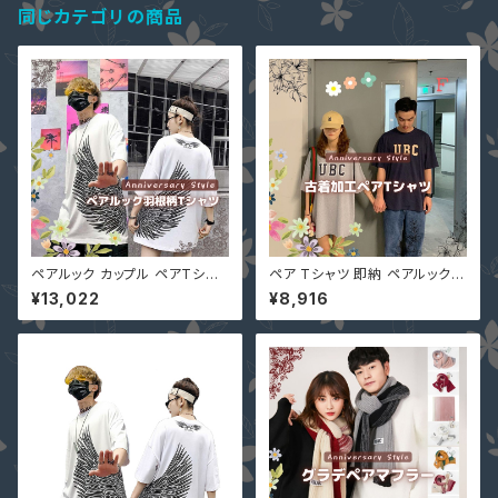
同じカテゴリの商品
ペアルック カップル ペアTシャ
ペア Tシャツ 即納 ペアルック
ツ 白S & XL 即納 トップス メン
カップル 半袖 プリント ロゴ グ
¥13,022
¥8,916
ズ Tシャツ 半袖 レディース P7
レー ブルー free 男女兼用 216
0906 羽根 男女兼用 ユニセッ
2006 古着風ダメージ加工 レデ
クス 韓国ファッション
ィース メンズ