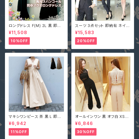
ロングドレス F(M) 2L 黒 即納
スーツ 3点セット 即納有 ネイビ
マキシワンピース キャバ嬢 パー
ー グレー S M L 2L 3L 4L 大
¥11,508
¥15,583
ティードレス スパンコール 二次
きいサイズ パンツ or スカート＋
会 大きいサイズ YJ-6536 レデ
ジャケット＋ベスト ストライプ X
10%OFF
20%OFF
ィース 背中開き ノースリーブ イ
Z-X10083
ブニングドレス
マキシワンピース 茶 黒 L 即納
オールインワン 黒 オフ白 XS-X
オフベージュレディース Vネック
L 即納 パンツドレス 襟ビジュー
¥6,942
¥6,846
nclq496 ロング ギャザー フレ
フェイクパール レース シースル
アー ノースリーブ 夏 森ガール
ー ホルターネック 背中開き オ
11%OFF
30%OFF
袖なし
フホワイト 無地 2161366