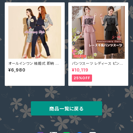
ース
オールインワン 結婚式 即納 S-
パンツスーツ レディース ピンク
XL ネイビー 黒 グリーン ピンク
2L (L寄り) 3L 即納 S M L 4L
¥6,980
¥10,119
ベルトなし プリーツ 7分丈 クロ
黒 XZ-X99616 レース 七分袖
ップド パーティー 二次会 パンツ
ガウチョパンツ ペプラム リボン
25%OFF
ドレス ロンパース 6-082
商品一覧に戻る