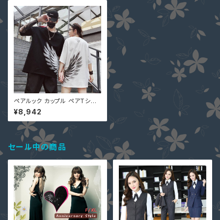
ペアルック カップル ペアTシャ
ツ ペア カップル 半袖Ｔシャツ
¥8,942
切り替え 体型カバー 着痩せ 羽
根柄 大きいサイズ 男女兼用 ユ
ニセックス 黒 白 S-3XL 21560
3
セール中の商品