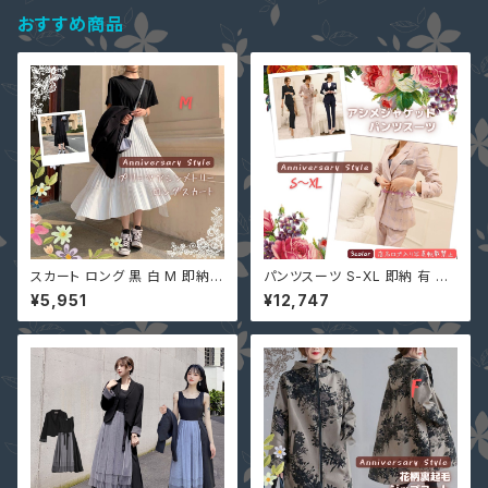
おすすめ商品
スカート ロング 黒 白 M 即納
パンツスーツ S-XL 即納 有 ピ
プリーツ フレアー アシンメトリ
ンクチェック 黒 ネイビーストラ
¥5,951
¥12,747
ー 90012756 ミモレ丈 膝下丈
イプ セットアップ 長袖ジャケット
膝丈 ボトムス ブラック ホワイト
＋パンツ 韓国ファッション 上下
不規則 イレギュラーヘム
セット ツーピース u97456