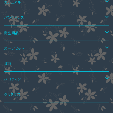
ミニドレス
ペア上下セット
ツーピース
サマーブーツ
カジュアル
ミディアムドレス
スカートスーツ
ニーハイブーツ
ペア水着
ボレロ・ショール
秋ブーツ
ワンピース
パンツドレス
ミモレ丈ドレス
パンツスーツ
ロングブーツ
ニーハイブーツ
オールインワン
ペアインナー
パンツドレス
サンダル
ツーピース
セットアップ
衛生用品
マキシ丈ドレス
ワンピーススーツ
ハーフブーツ
ロングブーツ
サロペットスカート
ペアシャツ
パーティーバッグ
レインブーツ
トップス
オールインワン
手袋
スーツセット
オールインワン・パンツドレス
ショートブーツ・ブーティー
ハーフブーツ
カーディガン
ペアシャツ＆ワンピ
ブラウス
パンプス
ボトムス
4点セット
福袋
ショートブーツ・ブーティー
Tシャツ
レギンス
ペアパーカ
ドレスインナー
ニーハイブーツ
ジャケット
2点セット
ハロウィン
ニット・セーター
スカート
ワンピーススーツ
ペアマフラー
アクセサリー
春ブーツ
オールインワン
3点セット
ロリータ服
クリスマス
パーカー
パンツ
スカートスーツ
ブラストラップ
ペアアクセサリー
ジャケット
水着
5点セット
メイド服