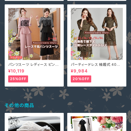
パンツスーツ レディース ピンク
パーティードレス 結婚式 40代
2L (L寄り) 3L 即納 S M L 4L
大きいサイズ オリーブ L(S寄り
¥10,119
¥9,984
黒 XZ-X99616 レース 七分袖
M) 5L 即納 2L 3L 4L 6L MD
ガウチョパンツ ペプラム リボン
-1164467 袖あり 七分袖 花柄
25%OFF
20%OFF
刺繍 総レース ワンピース タイ
ト Aライン 春
その他の商品