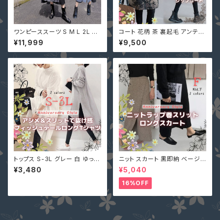
ワンピーススーツ S M L 2L 3L
コート 花柄 茶 裏起毛 アンティ
4L 即納 黒 グレー 大人可愛い
ーク フラワープリント柄 フード
¥11,999
¥9,500
セットアップ ぽっちゃり ジャケッ
コート 97559006
ト チュール 切替 ASY-98926
大きいサイズ デートコーデ
トップス S-3L グレー 白 ゆった
ニット スカート 黒即納 ベージュ
り 大きいサイズ チュニック ワン
フリー スリット ボトムス 個性的
¥3,480
¥5,040
ピース 即納 9001047 ロンT
美脚 ウエストゴム 90010426
シャツ サイドスリット ホワイト
ロングスカート リブ編み 巻きス
16%OFF
ロングテイル 後ろが長い
カート風 ラップ